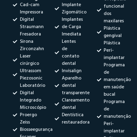
Cad-cam
Implante
funcional
Impressora
Zigomático
dos
Digital
Implantes
maxilares
Straumann
de Carga
Plástica
Fresadora
Imediata
gengival
Sirona
Lentes
Plástica
Zirconzahn
de
Peri-
Laser
contato
implantar
cirúrgico
dental
Programa
Ultrassom
Invisalign
de
Piezosonic
Aparelho
manutenção
Laboratório
dental
em saúde
Digital
transparente
bucal
Integrado
Clareamento
Programa
Microscópio
dental
de
Proergo
Dentística
manutenção
Zeiss
restauradora
Peri-
Biosseegurança
implantar
Escaner