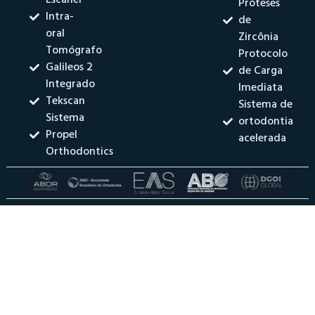
Próteses
Intra-
de
oral
Zircônia
Tomógrafo
Protocolo
Galileos 2
de Carga
Integrado
Imediata
Tekscan
Sistema de
Sistema
ortodontia
Propel
acelerada
Orthodontics