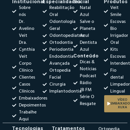
Institucional
Especialidades
Social
Produtos
Sobre
Reabilitação
Natal
Veit
nós
Oral
Azul
Smile
Dr.
Odontologia
Salve o
Escovas
Avelino
Geral
Planeta
Bio
Veit
Odontopediatria
Azul
Irrigador
Dra.
Ortodontia
Dentista
Oral
Cynthia
Periodontia
Azul
Kits
Veit
Endodontia
Conteúdo
Escovas
Dicas &
Corpo
Avançada
Interdent
Notícias
Clínico
Ortopedia
Fio
Podcast
Clientes
Facial
dental
Rádio
Casos
Cirurgia
Limpado
JB FM
Clínicos
Implantodontia
Lingual
Série O
Embaixadores
VÍDEO
Resgate
EMBAIXADO
Depoimentos
XUXA
Trabalhe
Aqui
Tecnologias
Tratamentos
Ortopedia