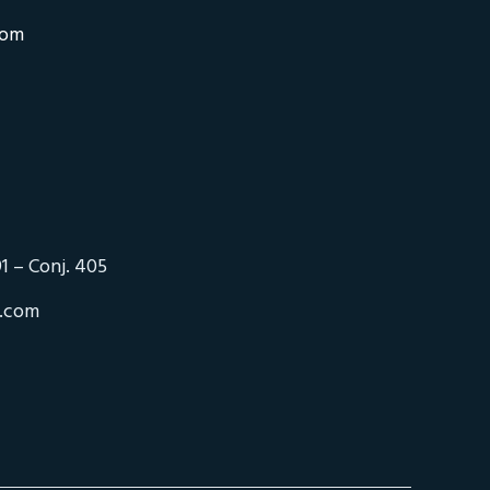
com
1 – Conj. 405
o.com