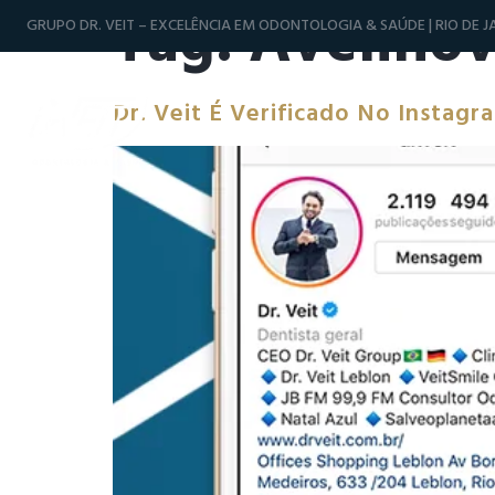
Tag:
Avelinov
GRUPO DR. VEIT – EXCELÊNCIA EM ODONTOLOGIA & SAÚDE | RIO DE JA
Dr. Veit É Verificado No Instagr