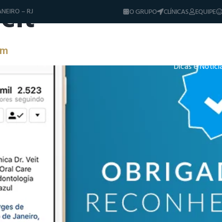
eit
NEIRO – RJ
O GRUPO
CLÍNICAS
EQUIPE
Diferenciais
Tratamentos
Sorrisos & Casos
am
Dicas e Notíci