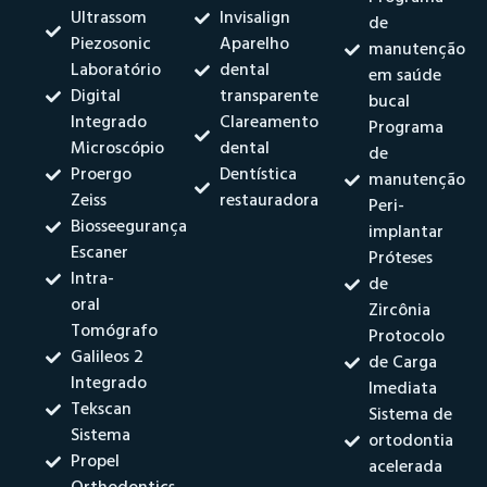
Ultrassom
Invisalign
de
Piezosonic
Aparelho
manutenção
Laboratório
dental
em saúde
Digital
transparente
bucal
Integrado
Clareamento
Programa
Microscópio
dental
de
Proergo
Dentística
manutenção
Zeiss
restauradora
Peri-
Biosseegurança
implantar
Escaner
Próteses
Intra-
de
oral
Zircônia
Tomógrafo
Protocolo
Galileos 2
de Carga
Integrado
Imediata
Tekscan
Sistema de
Sistema
ortodontia
Propel
acelerada