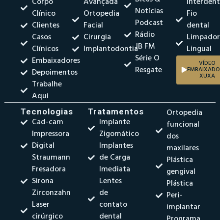
Corpo
Avançada
Interdent
Notícias
Clínico
Ortopedia
Fio
Podcast
Clientes
Facial
dental
Rádio
Casos
Cirurgia
Limpado
JB FM
Clínicos
Implantodontia
Lingual
Série O
Embaixadores
VÍDEO
Resgate
EMBAIXADO
Depoimentos
XUXA
Trabalhe
Aqui
Tecnologias
Tratamentos
Ortopedia
Cad-cam
Implante
funcional
Impressora
Zigomático
dos
Digital
Implantes
maxilares
Straumann
de Carga
Plástica
Fresadora
Imediata
gengival
Sirona
Lentes
Plástica
Zirconzahn
de
Peri-
Laser
contato
implantar
cirúrgico
dental
Programa