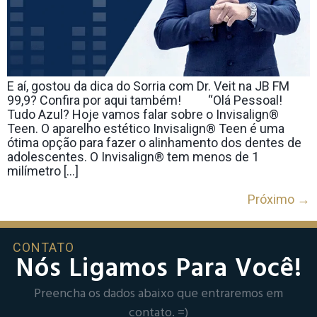
E aí, gostou da dica do Sorria com Dr. Veit na JB FM
99,9? Confira por aqui também! ⠀ ⠀ “Olá Pessoal!
Tudo Azul? Hoje vamos falar sobre o Invisalign®
Teen. O aparelho estético Invisalign® Teen é uma
ótima opção para fazer o alinhamento dos dentes de
adolescentes. O Invisalign® tem menos de 1
milímetro […]
Próximo
→
CONTATO
Nós Ligamos Para Você!
Preencha os dados abaixo que entraremos em
contato. =)