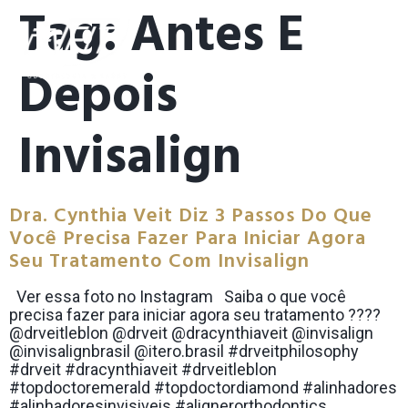
Tag:
Antes E
Depois
Invisalign
Dra. Cynthia Veit Diz 3 Passos Do Que
Você Precisa Fazer Para Iniciar Agora
Seu Tratamento Com Invisalign
Ver essa foto no Instagram Saiba o que você
precisa fazer para iniciar agora seu tratamento ????
@drveitleblon @drveit @dracynthiaveit @invisalign
@invisalignbrasil @itero.brasil #drveitphilosophy
#drveit #dracynthiaveit #drveitleblon
#topdoctoremerald #topdoctordiamond #alinhadores
#alinhadoresinvisiveis #alignerorthodontics