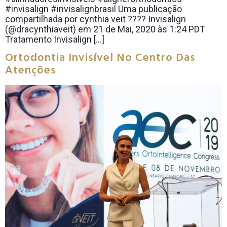
#invisalign #invisalignbrasil Uma publicação
compartilhada por cynthia veit ???? Invisalign
(@dracynthiaveit) em 21 de Mai, 2020 às 1:24 PDT
Tratamento Invisalign […]
Ortodontia Invisível No Centro Das
Atenções