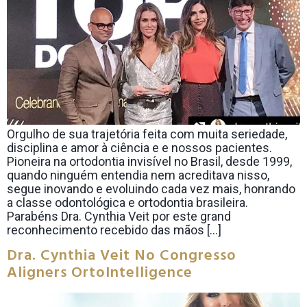
Orgulho de sua trajetória feita com muita seriedade,
disciplina e amor à ciência e e nossos pacientes.
Pioneira na ortodontia invisível no Brasil, desde 1999,
quando ninguém entendia nem acreditava nisso,
segue inovando e evoluindo cada vez mais, honrando
a classe odontológica e ortodontia brasileira.
Parabéns Dra. Cynthia Veit por este grand
reconhecimento recebido das mãos […]
Dra. Cynthia Veit No Congresso
Aligners OrtoIntelligence