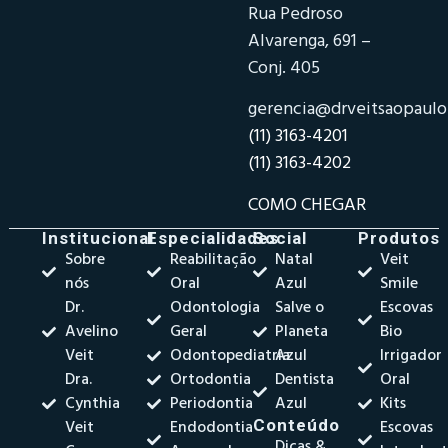
Rua Pedroso
Alvarenga, 691 –
Conj. 405
gerencia@drveitsaopaul
(11) 3163-4201
(11) 3163-4202
COMO CHEGAR
Institucional
Especialidades
Social
Produtos
Sobre
Reabilitação
Natal
Veit
nós
Oral
Azul
Smile
Dr.
Odontologia
Salve o
Escovas
Avelino
Geral
Planeta
Bio
Veit
Odontopediatria
Azul
Irrigador
Dra.
Ortodontia
Dentista
Oral
Cynthia
Periodontia
Azul
Kits
Veit
Endodontia
Conteúdo
Escovas
Dicas &