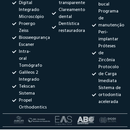
Digital
transparente
bucal
Integrado
Clareamento
Programa
Microscópio
dental
de
Proergo
Dentística
manutenção
Zeiss
restauradora
Peri-
Biosseegurança
implantar
Escaner
Próteses
Intra-
de
oral
Zircônia
Tomógrafo
Protocolo
Galileos 2
de Carga
Integrado
Imediata
Tekscan
Sistema de
Sistema
ortodontia
Propel
acelerada
Orthodontics