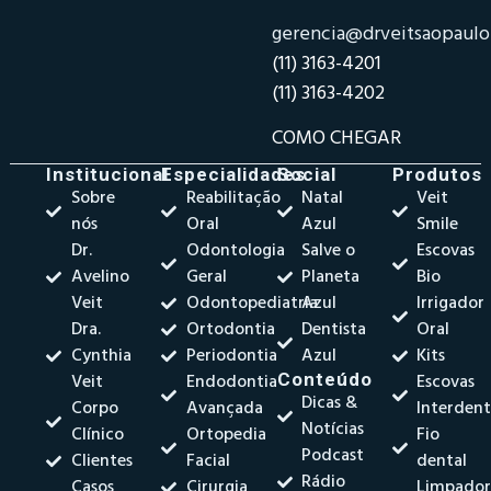
gerencia@drveitsaopaul
(11) 3163-4201
(11) 3163-4202
COMO CHEGAR
Institucional
Especialidades
Social
Produtos
Sobre
Reabilitação
Natal
Veit
nós
Oral
Azul
Smile
Dr.
Odontologia
Salve o
Escovas
Avelino
Geral
Planeta
Bio
Veit
Odontopediatria
Azul
Irrigador
Dra.
Ortodontia
Dentista
Oral
Cynthia
Periodontia
Azul
Kits
Veit
Endodontia
Conteúdo
Escovas
Dicas &
Corpo
Avançada
Interdent
Notícias
Clínico
Ortopedia
Fio
Podcast
Clientes
Facial
dental
Rádio
Casos
Cirurgia
Limpado