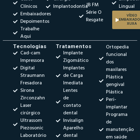
JB FM
Clínicos
Implantodontia
Lingual
Série O
Embaixadores
VÍDEO
Resgate
EMBAIXADO
Depoimentos
XUXA
Trabalhe
Aqui
Tecnologias
Tratamentos
Ortopedia
Cad-cam
Implante
funcional
Impressora
Zigomático
dos
Digital
Implantes
maxilares
Straumann
de Carga
Plástica
Fresadora
Imediata
gengival
Sirona
Lentes
Plástica
Zirconzahn
de
Peri-
Laser
contato
implantar
cirúrgico
dental
Programa
Ultrassom
Invisalign
de
Piezosonic
Aparelho
manutenção
Laboratório
dental
em saúde