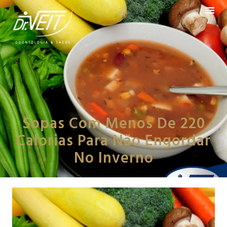
Sopas Com Menos De 220
Calorias Para Não Engordar
No Inverno