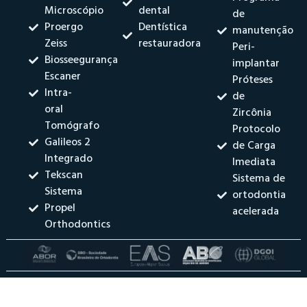
Microscópio
dental
de
Proergo
Dentística
manutenção
Zeiss
restauradora
Peri-
Biosseegurança
implantar
Escaner
Próteses
Intra-
de
oral
Zircônia
Tomógrafo
Protocolo
Galileos 2
de Carga
Integrado
Imediata
Tekscan
Sistema de
Sistema
ortodontia
Propel
acelerada
Orthodontics