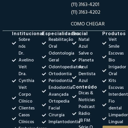
(11) 3163-4201
(11) 3163-4202
COMO CHEGAR
Institucional
Especialidades
Social
Produtos
Sobre
Reabilitação
Natal
Veit
nós
Oral
Azul
Smile
Dr.
Odontologia
Salve o
Escovas
Avelino
Geral
Planeta
Bio
Veit
Odontopediatria
Azul
Irrigador
Dra.
Ortodontia
Dentista
Oral
Cynthia
Periodontia
Azul
Kits
Veit
Endodontia
Conteúdo
Escovas
Dicas &
Corpo
Avançada
Interdent
Notícias
Clínico
Ortopedia
Fio
Podcast
Clientes
Facial
dental
Rádio
Casos
Cirurgia
Limpado
JB FM
Clínicos
Implantodontia
Lingual
Série O