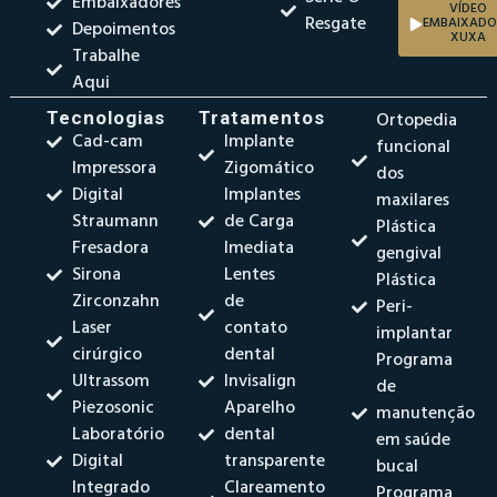
Embaixadores
VÍDEO
Resgate
EMBAIXADO
Depoimentos
XUXA
Trabalhe
Aqui
Tecnologias
Tratamentos
Ortopedia
Cad-cam
Implante
funcional
Impressora
Zigomático
dos
Digital
Implantes
maxilares
Straumann
de Carga
Plástica
Fresadora
Imediata
gengival
Sirona
Lentes
Plástica
Zirconzahn
de
Peri-
Laser
contato
implantar
cirúrgico
dental
Programa
Ultrassom
Invisalign
de
Piezosonic
Aparelho
manutenção
Laboratório
dental
em saúde
Digital
transparente
bucal
Integrado
Clareamento
Programa