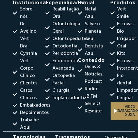
Institucional
Especialidades
Social
Produtos
Sobre
Reabilitação
Natal
Veit
nós
Oral
Azul
Smile
Dr.
Odontologia
Salve o
Escovas
Avelino
Geral
Planeta
Bio
Veit
Odontopediatria
Azul
Irrigador
Dra.
Ortodontia
Dentista
Oral
Cynthia
Periodontia
Azul
Kits
Veit
Endodontia
Conteúdo
Escovas
Dicas &
Corpo
Avançada
Interdent
Notícias
Clínico
Ortopedia
Fio
Podcast
Clientes
Facial
dental
Rádio
Casos
Cirurgia
Limpado
JB FM
Clínicos
Implantodontia
Lingual
Série O
Embaixadores
VÍDEO
Resgate
EMBAIXADO
Depoimentos
XUXA
Trabalhe
Aqui
Tecnologias
Tratamentos
Ortopedia