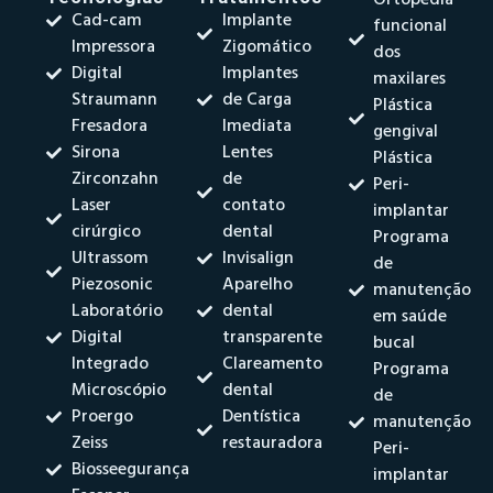
Cad-cam
Implante
funcional
Impressora
Zigomático
dos
Digital
Implantes
maxilares
Straumann
de Carga
Plástica
Fresadora
Imediata
gengival
Sirona
Lentes
Plástica
Zirconzahn
de
Peri-
Laser
contato
implantar
cirúrgico
dental
Programa
Ultrassom
Invisalign
de
Piezosonic
Aparelho
manutenção
Laboratório
dental
em saúde
Digital
transparente
bucal
Integrado
Clareamento
Programa
Microscópio
dental
de
Proergo
Dentística
manutenção
Zeiss
restauradora
Peri-
Biosseegurança
implantar