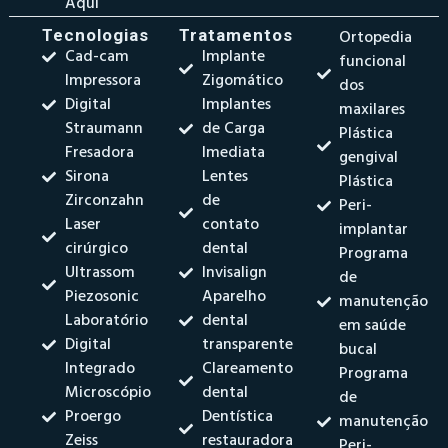
Aqui
Tecnologias
Tratamentos
Ortopedia
Cad-cam
Implante
funcional
Impressora
Zigomático
dos
Digital
Implantes
maxilares
Straumann
de Carga
Plástica
Fresadora
Imediata
gengival
Sirona
Lentes
Plástica
Zirconzahn
de
Peri-
Laser
contato
implantar
cirúrgico
dental
Programa
Ultrassom
Invisalign
de
Piezosonic
Aparelho
manutenção
Laboratório
dental
em saúde
Digital
transparente
bucal
Integrado
Clareamento
Programa
Microscópio
dental
de
Proergo
Dentística
manutenção
Zeiss
restauradora
Peri-