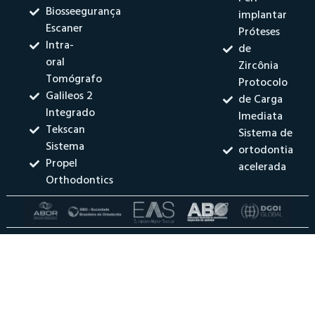
Biosseegurança
implantar
Escaner
Próteses
Intra-
de
oral
Zircônia
Tomógrafo
Protocolo
Galileos 2
de Carga
Integrado
Imediata
Tekscan
Sistema de
Sistema
ortodontia
Propel
acelerada
Orthodontics