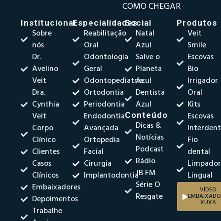
COMO CHEGAR
Institucional
Especialidades
Social
Produtos
Sobre
Reabilitação
Natal
Veit
nós
Oral
Azul
Smile
Dr.
Odontologia
Salve o
Escovas
Avelino
Geral
Planeta
Bio
Veit
Odontopediatria
Azul
Irrigador
Dra.
Ortodontia
Dentista
Oral
Cynthia
Periodontia
Azul
Kits
Veit
Endodontia
Conteúdo
Escovas
Dicas &
Corpo
Avançada
Interdent
Notícias
Clínico
Ortopedia
Fio
Podcast
Clientes
Facial
dental
Rádio
Casos
Cirurgia
Limpado
JB FM
Clínicos
Implantodontia
Lingual
Série O
Embaixadores
VÍDEO
Resgate
EMBAIXADO
Depoimentos
XUXA
Trabalhe