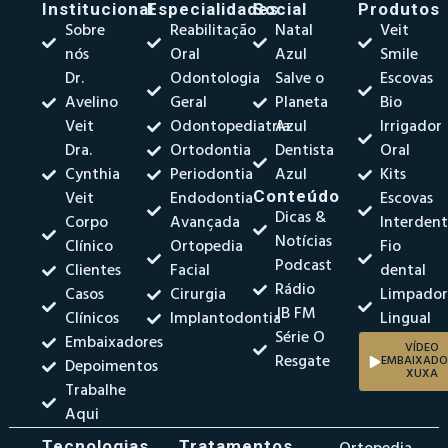
Institucional
Especialidades
Social
Produtos
Sobre
Reabilitação
Natal
Veit
nós
Oral
Azul
Smile
Dr.
Odontologia
Salve o
Escovas
Avelino
Geral
Planeta
Bio
Veit
Odontopediatria
Azul
Irrigador
Dra.
Ortodontia
Dentista
Oral
Cynthia
Periodontia
Azul
Kits
Veit
Endodontia
Conteúdo
Escovas
Dicas &
Corpo
Avançada
Interdent
Notícias
Clínico
Ortopedia
Fio
Podcast
Clientes
Facial
dental
Rádio
Casos
Cirurgia
Limpado
JB FM
Clínicos
Implantodontia
Lingual
Série O
Embaixadores
VÍDEO
Resgate
EMBAIXADO
Depoimentos
XUXA
Trabalhe
Aqui
Tecnologias
Tratamentos