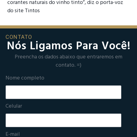
corantes naturais do vinho tinto”, diz o porta-voz
do site Tintos
CONTATO
Nós Ligamos Para Você!
Preencha os dados abaixo que entraremos em
contato. =)
Nome completo
Celular
E-mail