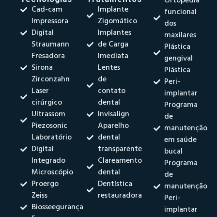
Ortopedia
Cad-cam
Implante
funcional
Impressora
Zigomático
dos
Digital
Implantes
maxilares
Straumann
de Carga
Plástica
Fresadora
Imediata
gengival
Sirona
Lentes
Plástica
Zirconzahn
de
Peri-
Laser
contato
implantar
cirúrgico
dental
Programa
Ultrassom
Invisalign
de
Piezosonic
Aparelho
manutenção
Laboratório
dental
em saúde
Digital
transparente
bucal
Integrado
Clareamento
Programa
Microscópio
dental
de
Proergo
Dentística
manutenção
Zeiss
restauradora
Peri-
Biosseegurança
implantar