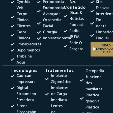
Cynthia
Periodontia
Azul
Kits
Veit
Endodontia
Conteúdo
Escovas
Dicas &
Corpo
Avançada
Interdent
Notícias
Clínico
Ortopedia
Fio
Podcast
Clientes
Facial
dental
Rádio
Casos
Cirurgia
Limpado
JB FM
Clínicos
Implantodontia
Lingual
Série O
Embaixadores
VÍDEO
Resgate
EMBAIXADO
Depoimentos
XUXA
Trabalhe
Aqui
Tecnologias
Tratamentos
Ortopedia
Cad-cam
Implante
funcional
Impressora
Zigomático
dos
Digital
Implantes
maxilares
Straumann
de Carga
Plástica
Fresadora
Imediata
gengival
Sirona
Lentes
Plástica
Zirconzahn
de