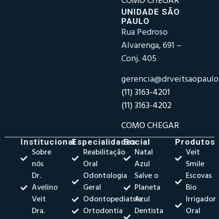
COMO CHEGAR
UNIDADE SÃO
PAULO
Rua Pedroso
Alvarenga, 691 –
Conj. 405
gerencia@drveitsaopaul
(11) 3163-4201
(11) 3163-4202
COMO CHEGAR
Institucional
Especialidades
Social
Produtos
Sobre
Reabilitação
Natal
Veit
nós
Oral
Azul
Smile
Dr.
Odontologia
Salve o
Escovas
Avelino
Geral
Planeta
Bio
Veit
Odontopediatria
Azul
Irrigador
Dra.
Ortodontia
Dentista
Oral