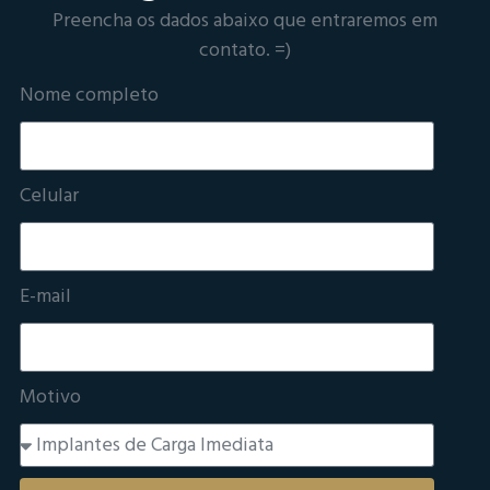
Preencha os dados abaixo que entraremos em
contato. =)
Nome completo
Celular
E-mail
Motivo