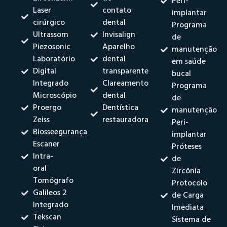
Peri-
Laser
contato
implantar
cirúrgico
dental
Programa
Ultrassom
Invisalign
de
Piezosonic
Aparelho
manutenção
Laboratório
dental
em saúde
Digital
transparente
bucal
Integrado
Clareamento
Programa
Microscópio
dental
de
Proergo
Dentística
manutenção
Zeiss
restauradora
Peri-
Biosseegurança
implantar
Escaner
Próteses
Intra-
de
oral
Zircônia
Tomógrafo
Protocolo
Galileos 2
de Carga
Integrado
Imediata
Tekscan
Sistema de