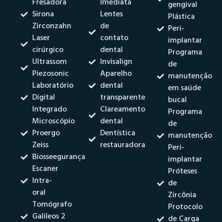
Fresadora
Imediata
gengival
Sirona
Lentes
Plástica
Zirconzahn
de
Peri-
Laser
contato
implantar
cirúrgico
dental
Programa
Ultrassom
Invisalign
de
Piezosonic
Aparelho
manutenção
Laboratório
dental
em saúde
Digital
transparente
bucal
Integrado
Clareamento
Programa
Microscópio
dental
de
Proergo
Dentística
manutenção
Zeiss
restauradora
Peri-
Biosseegurança
implantar
Escaner
Próteses
Intra-
de
oral
Zircônia
Tomógrafo
Protocolo
Galileos 2
de Carga