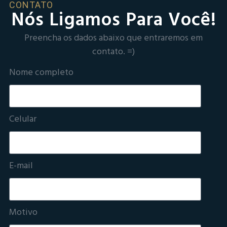
CONTATO
Nós Ligamos Para Você!
Preencha os dados abaixo que entraremos em
contato. =)
Nome completo
Celular
E-mail
Motivo