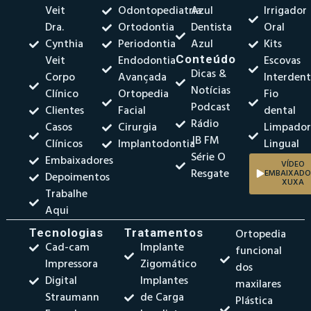
Veit
Odontopediatria
Azul
Irrigador
Dra.
Ortodontia
Dentista
Oral
Cynthia
Periodontia
Azul
Kits
Veit
Endodontia
Conteúdo
Escovas
Dicas &
Corpo
Avançada
Interdent
Notícias
Clínico
Ortopedia
Fio
Podcast
Clientes
Facial
dental
Rádio
Casos
Cirurgia
Limpado
JB FM
Clínicos
Implantodontia
Lingual
Série O
Embaixadores
VÍDEO
Resgate
EMBAIXADO
Depoimentos
XUXA
Trabalhe
Aqui
Tecnologias
Tratamentos
Ortopedia
Cad-cam
Implante
funcional
Impressora
Zigomático
dos
Digital
Implantes
maxilares
Straumann
de Carga
Plástica