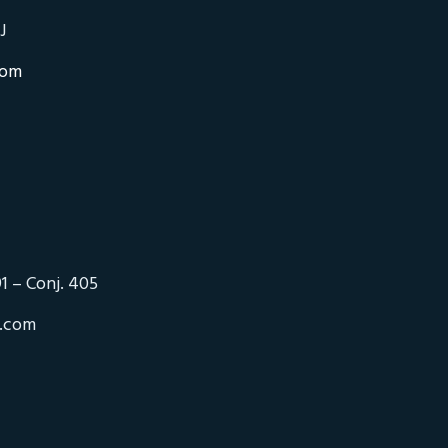
J
com
1 – Conj. 405
o.com