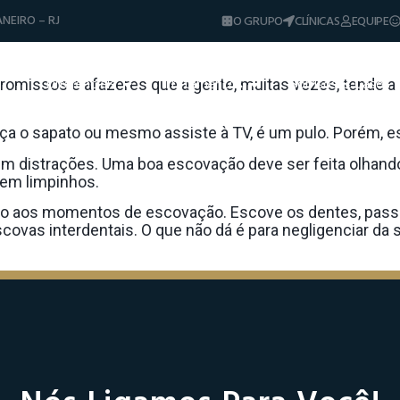
NEIRO – RJ
O GRUPO
CLÍNICAS
EQUIPE
 Para O Espelho!
Diferenciais
Tratamentos
Sorrisos & Casos
omissos e afazeres que a gente, muitas vezes, tende a 
Dicas e Notíci
calça o sapato ou mesmo assiste à TV, é um pulo. Porém,
sem distrações. Uma boa escovação deve ser feita olhan
bem limpinhos.
ão aos momentos de escovação. Escove os dentes, passe o
covas interdentais. O que não dá é para negligenciar da 