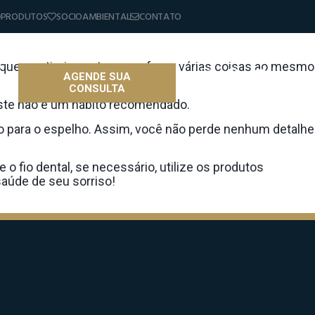
PRODUTOS
SOCIOAMBIENTAL
CONTATO
querer otimizar o tempo e fazer várias coisas ao mesmo
AGENDE SUA
CONSULTA
as
 este não é um hábito recomendado.
do para o espelho. Assim, você não perde nenhum detalhe
 fio dental, se necessário, utilize os produtos
saúde de seu sorriso!