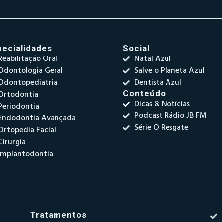
pecialidades
Social
Reabilitação Oral
Natal Azul
Odontologia Geral
Salve o Planeta Azul
Odontopediatria
Dentista Azul
Ortodontia
Conteúdo
Dicas & Notícias
Periodontia
Podcast Rádio JB FM
Endodontia Avançada
Série O Resgate
Ortopedia Facial
Cirurgia
Implantodontia
Tratamentos