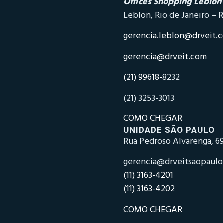
Offices Shopping Leblon
Leblon, Rio de Janeiro – R
gerencia.leblon@drveit.
gerencia@drveit.com
(21) 99618-
8232
(21) 3253-3013
COMO CHEGAR
UNIDADE SÃO PAULO
Rua Pedroso Alvarenga, 69
gerencia@drveitsaopaul
(11) 3163-4201
(11) 3163-4202
COMO CHEGAR