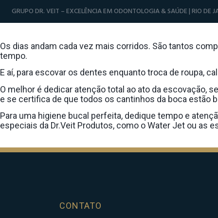
GRUPO DR. VEIT – EXCELÊNCIA EM ODONTOLOGIA & SAÚDE | RIO DE JA
Quer Uma Escovação Perfeita? Então Olhe
Os dias andam cada vez mais corridos. São tantos compr
tempo.
E aí, para escovar os dentes enquanto troca de roupa, 
O melhor é dedicar atenção total ao ato da escovação, 
e se certifica de que todos os cantinhos da boca estão 
Para uma higiene bucal perfeita, dedique tempo e atenç
especiais da Dr.Veit Produtos, como o Water Jet ou as es
CONTATO