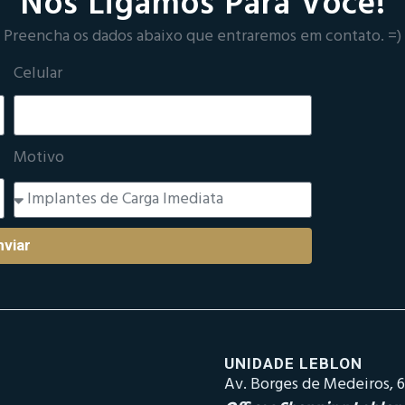
Nós Ligamos Para Você!
Preencha os dados abaixo que entraremos em contato. =)
Celular
Motivo
nviar
UNIDADE LEBLON
Av. Borges de Medeiros, 6