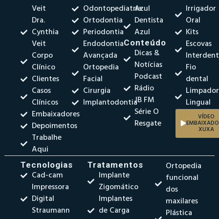
Veit
Odontopediatria
Azul
Irrigador
Dra.
Ortodontia
Dentista
Oral
Cynthia
Periodontia
Azul
Kits
Veit
Endodontia
Conteúdo
Escovas
Dicas &
Corpo
Avançada
Interdent
Notícias
Clínico
Ortopedia
Fio
Podcast
Clientes
Facial
dental
Rádio
Casos
Cirurgia
Limpado
JB FM
Clínicos
Implantodontia
Lingual
Série O
Embaixadores
VÍDEO
Resgate
EMBAIXADO
Depoimentos
XUXA
Trabalhe
Aqui
Tecnologias
Tratamentos
Ortopedia
Cad-cam
Implante
funcional
Impressora
Zigomático
dos
Digital
Implantes
maxilares
Straumann
de Carga
Plástica