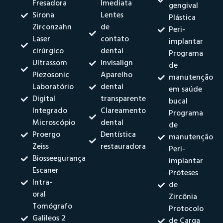
Fresadora
Imediata
gengival
Sirona
Lentes
Plástica
Zirconzahn
de
Peri-
Laser
contato
implantar
cirúrgico
dental
Programa
Ultrassom
Invisalign
de
Piezosonic
Aparelho
manutenção
Laboratório
dental
em saúde
Digital
transparente
bucal
Integrado
Clareamento
Programa
Microscópio
dental
de
Proergo
Dentística
manutenção
Zeiss
restauradora
Peri-
Biosseegurança
implantar
Escaner
Próteses
Intra-
de
oral
Zircônia
Tomógrafo
Protocolo
Galileos 2
de Carga