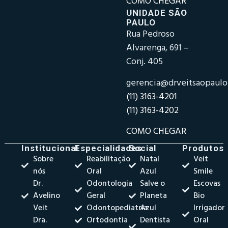
COMO CHEGAR
UNIDADE SÃO
PAULO
Rua Pedroso
Alvarenga, 691 –
Conj. 405
gerencia@drveitsaopaul
(11) 3163-4201
(11) 3163-4202
COMO CHEGAR
Institucional
Especialidades
Social
Produtos
Sobre
Reabilitação
Natal
Veit
nós
Oral
Azul
Smile
Dr.
Odontologia
Salve o
Escovas
Avelino
Geral
Planeta
Bio
Veit
Odontopediatria
Azul
Irrigador
Dra.
Ortodontia
Dentista
Oral