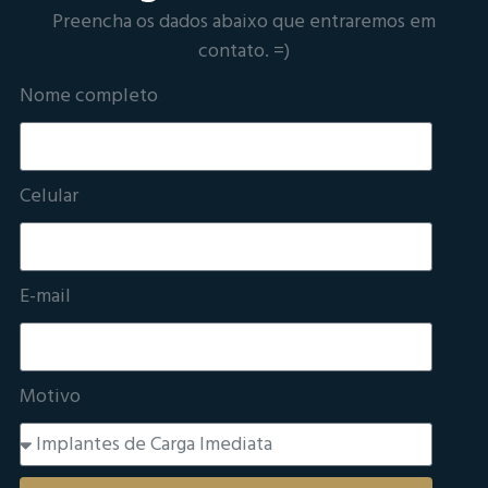
Preencha os dados abaixo que entraremos em
contato. =)
Nome completo
Celular
E-mail
Motivo