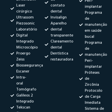
Peri-
Laser
contato
implantar
cirúrgico
dental
Programa
Ultrassom
Invisalign
de
Piezosonic
Aparelho
manutenção
Laboratório
dental
em saúde
Digital
transparente
bucal
Integrado
Clareamento
Programa
Microscópio
dental
de
Proergo
Dentística
manutenção
Zeiss
restauradora
Peri-
Biosseegurança
implantar
Escaner
Próteses
Intra-
de
oral
Zircônia
Tomógrafo
Protocolo
Galileos 2
de Carga
Integrado
Imediata
Tekscan
Sistema de