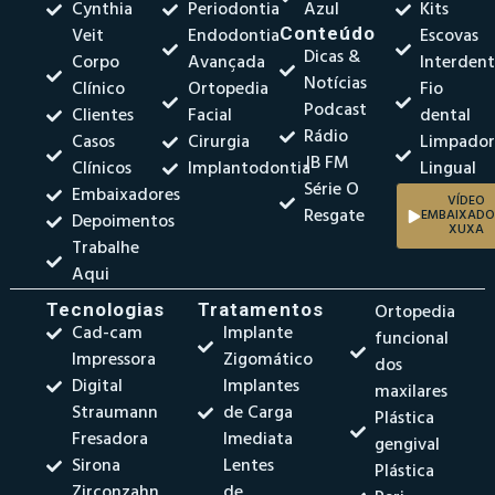
Cynthia
Periodontia
Azul
Kits
Veit
Endodontia
Conteúdo
Escovas
Dicas &
Corpo
Avançada
Interdent
Notícias
Clínico
Ortopedia
Fio
Podcast
Clientes
Facial
dental
Rádio
Casos
Cirurgia
Limpado
JB FM
Clínicos
Implantodontia
Lingual
Série O
Embaixadores
VÍDEO
Resgate
EMBAIXADO
Depoimentos
XUXA
Trabalhe
Aqui
Tecnologias
Tratamentos
Ortopedia
Cad-cam
Implante
funcional
Impressora
Zigomático
dos
Digital
Implantes
maxilares
Straumann
de Carga
Plástica
Fresadora
Imediata
gengival
Sirona
Lentes
Plástica
Zirconzahn
de