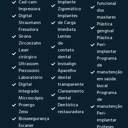
Cad-cam
Implante
funcional
Impressora
Zigomático
dos
Digital
Implantes
maxilares
Straumann
de Carga
Plástica
Fresadora
Imediata
gengival
Sirona
Lentes
Plástica
Zirconzahn
de
Peri-
Laser
contato
implantar
cirúrgico
dental
Programa
Ultrassom
Invisalign
de
Piezosonic
Aparelho
manutenção
Laboratório
dental
em saúde
Digital
transparente
bucal
Integrado
Clareamento
Programa
Microscópio
dental
de
Proergo
Dentística
manutenção
Zeiss
restauradora
Peri-
Biosseegurança
implantar
Escaner
Próteses