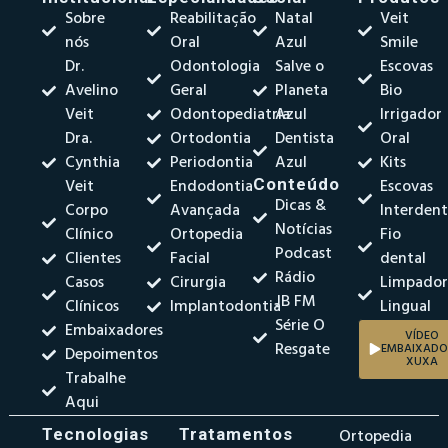
Sobre
Reabilitação
Natal
Veit
nós
Oral
Azul
Smile
Dr.
Odontologia
Salve o
Escovas
Avelino
Geral
Planeta
Bio
Veit
Odontopediatria
Azul
Irrigador
Dra.
Ortodontia
Dentista
Oral
Cynthia
Periodontia
Azul
Kits
Veit
Endodontia
Conteúdo
Escovas
Dicas &
Corpo
Avançada
Interdent
Notícias
Clínico
Ortopedia
Fio
Podcast
Clientes
Facial
dental
Rádio
Casos
Cirurgia
Limpado
JB FM
Clínicos
Implantodontia
Lingual
Série O
Embaixadores
VÍDEO
Resgate
EMBAIXADO
Depoimentos
XUXA
Trabalhe
Aqui
Tecnologias
Tratamentos
Ortopedia