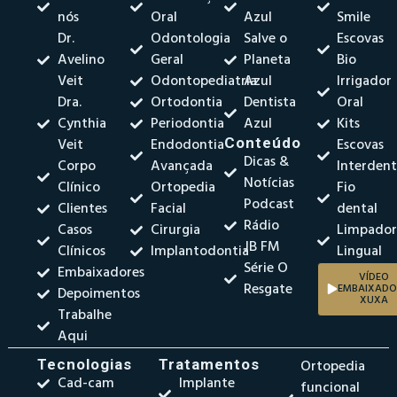
nós
Oral
Azul
Smile
Dr.
Odontologia
Salve o
Escovas
Avelino
Geral
Planeta
Bio
Veit
Odontopediatria
Azul
Irrigador
Dra.
Ortodontia
Dentista
Oral
Cynthia
Periodontia
Azul
Kits
Veit
Endodontia
Conteúdo
Escovas
Dicas &
Corpo
Avançada
Interdent
Notícias
Clínico
Ortopedia
Fio
Podcast
Clientes
Facial
dental
Rádio
Casos
Cirurgia
Limpado
JB FM
Clínicos
Implantodontia
Lingual
Série O
Embaixadores
VÍDEO
Resgate
EMBAIXADO
Depoimentos
XUXA
Trabalhe
Aqui
Tecnologias
Tratamentos
Ortopedia
Cad-cam
Implante
funcional