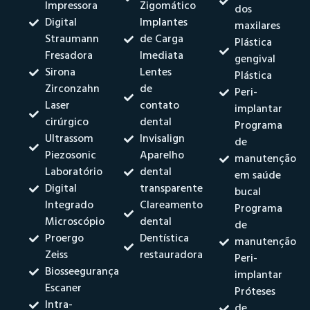
Impressora
Zigomático
dos
Digital
Implantes
maxilares
Straumann
de Carga
Plástica
Fresadora
Imediata
gengival
Sirona
Lentes
Plástica
Zirconzahn
de
Peri-
Laser
contato
implantar
cirúrgico
dental
Programa
Ultrassom
Invisalign
de
Piezosonic
Aparelho
manutenção
Laboratório
dental
em saúde
Digital
transparente
bucal
Integrado
Clareamento
Programa
Microscópio
dental
de
Proergo
Dentística
manutenção
Zeiss
restauradora
Peri-
Biosseegurança
implantar
Escaner
Próteses
Intra-
de