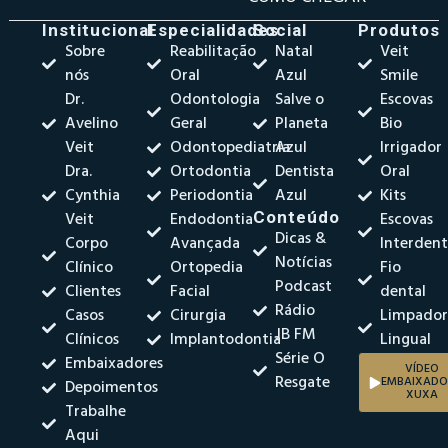
Institucional
Especialidades
Social
Produtos
Sobre
Reabilitação
Natal
Veit
nós
Oral
Azul
Smile
Dr.
Odontologia
Salve o
Escovas
Avelino
Geral
Planeta
Bio
Veit
Odontopediatria
Azul
Irrigador
Dra.
Ortodontia
Dentista
Oral
Cynthia
Periodontia
Azul
Kits
Veit
Endodontia
Conteúdo
Escovas
Dicas &
Corpo
Avançada
Interdent
Notícias
Clínico
Ortopedia
Fio
Podcast
Clientes
Facial
dental
Rádio
Casos
Cirurgia
Limpado
JB FM
Clínicos
Implantodontia
Lingual
Série O
Embaixadores
VÍDEO
Resgate
EMBAIXADO
Depoimentos
XUXA
Trabalhe
Aqui