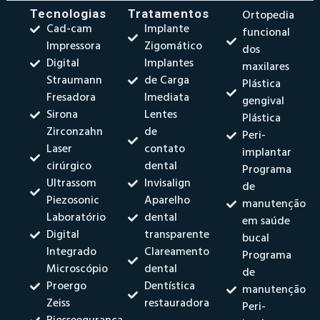
Tecnologias
Tratamentos
Ortopedia
Cad-cam
Implante
funcional
Impressora
Zigomático
dos
Digital
Implantes
maxilares
Straumann
de Carga
Plástica
Fresadora
Imediata
gengival
Sirona
Lentes
Plástica
Zirconzahn
de
Peri-
Laser
contato
implantar
cirúrgico
dental
Programa
Ultrassom
Invisalign
de
Piezosonic
Aparelho
manutenção
Laboratório
dental
em saúde
Digital
transparente
bucal
Integrado
Clareamento
Programa
Microscópio
dental
de
Proergo
Dentística
manutenção
Zeiss
restauradora
Peri-