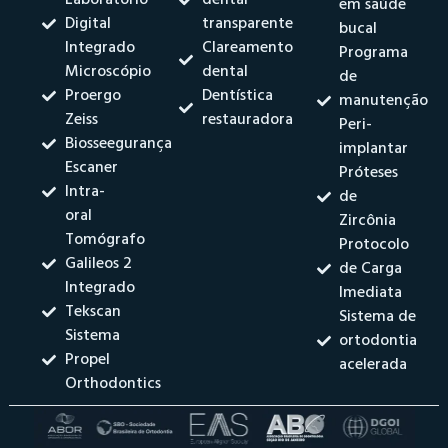
em saúde
Digital
transparente
bucal
Integrado
Clareamento
Programa
Microscópio
dental
de
Proergo
Dentística
manutenção
Zeiss
restauradora
Peri-
Biosseegurança
implantar
Escaner
Próteses
Intra-
de
oral
Zircônia
Tomógrafo
Protocolo
Galileos 2
de Carga
Integrado
Imediata
Tekscan
Sistema de
Sistema
ortodontia
Propel
acelerada
Orthodontics