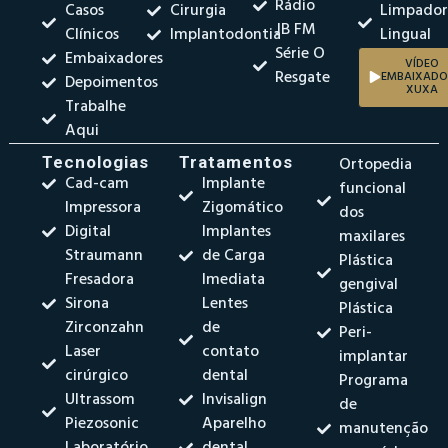
Rádio
Casos
Cirurgia
Limpado
JB FM
Clínicos
Implantodontia
Lingual
Série O
Embaixadores
VÍDEO
Resgate
EMBAIXADO
Depoimentos
XUXA
Trabalhe
Aqui
Tecnologias
Tratamentos
Ortopedia
Cad-cam
Implante
funcional
Impressora
Zigomático
dos
Digital
Implantes
maxilares
Straumann
de Carga
Plástica
Fresadora
Imediata
gengival
Sirona
Lentes
Plástica
Zirconzahn
de
Peri-
Laser
contato
implantar
cirúrgico
dental
Programa
Ultrassom
Invisalign
de
Piezosonic
Aparelho
manutenção
Laboratório
dental