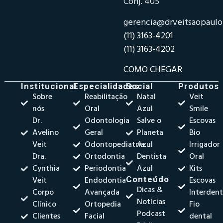
Conj. 405
gerencia@drveitsaopaul
(11) 3163-4201
(11) 3163-4202
COMO CHEGAR
Institucional
Especialidades
Social
Produtos
Sobre
Reabilitação
Natal
Veit
nós
Oral
Azul
Smile
Dr.
Odontologia
Salve o
Escovas
Avelino
Geral
Planeta
Bio
Veit
Odontopediatria
Azul
Irrigador
Dra.
Ortodontia
Dentista
Oral
Cynthia
Periodontia
Azul
Kits
Veit
Endodontia
Conteúdo
Escovas
Dicas &
Corpo
Avançada
Interdent
Notícias
Clínico
Ortopedia
Fio
Podcast
Clientes
Facial
dental