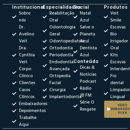
Institucional
Especialidades
Social
Produtos
Sobre
Reabilitação
Natal
Veit
nós
Oral
Azul
Smile
Dr.
Odontologia
Salve o
Escovas
Avelino
Geral
Planeta
Bio
Veit
Odontopediatria
Azul
Irrigador
Dra.
Ortodontia
Dentista
Oral
Cynthia
Periodontia
Azul
Kits
Veit
Endodontia
Conteúdo
Escovas
Dicas &
Corpo
Avançada
Interdent
Notícias
Clínico
Ortopedia
Fio
Podcast
Clientes
Facial
dental
Rádio
Casos
Cirurgia
Limpado
JB FM
Clínicos
Implantodontia
Lingual
Série O
Embaixadores
VÍDEO
Resgate
EMBAIXADO
Depoimentos
XUXA
Trabalhe
Aqui