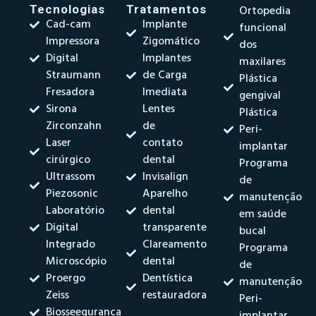
Tecnologias
Tratamentos
Ortopedia
Cad-cam
Implante
funcional
Impressora
Zigomático
dos
Digital
Implantes
maxilares
Straumann
de Carga
Plástica
Fresadora
Imediata
gengival
Sirona
Lentes
Plástica
Zirconzahn
de
Peri-
Laser
contato
implantar
cirúrgico
dental
Programa
Ultrassom
Invisalign
de
Piezosonic
Aparelho
manutenção
Laboratório
dental
em saúde
Digital
transparente
bucal
Integrado
Clareamento
Programa
Microscópio
dental
de
Proergo
Dentística
manutenção
Zeiss
restauradora
Peri-
Biosseegurança
implantar