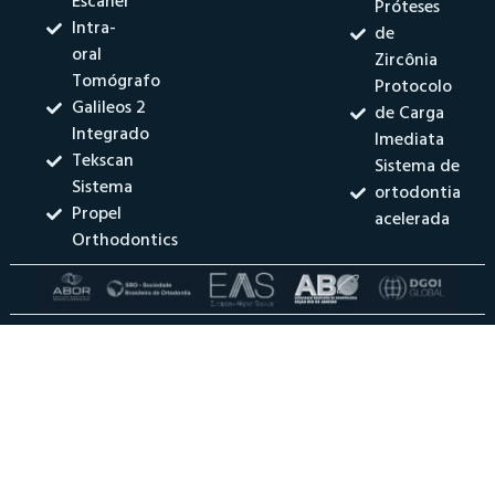
Escaner
Próteses
Intra-
de
oral
Zircônia
Tomógrafo
Protocolo
Galileos 2
de Carga
Integrado
Imediata
Tekscan
Sistema de
Sistema
ortodontia
Propel
acelerada
Orthodontics