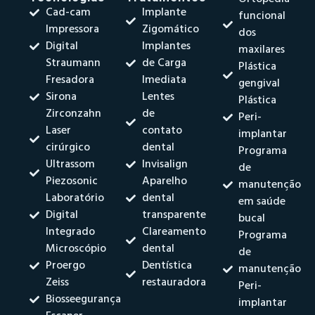
Cad-cam
Implante
funcional
Impressora
Zigomático
dos
Digital
Implantes
maxilares
Straumann
de Carga
Plástica
Fresadora
Imediata
gengival
Sirona
Lentes
Plástica
Zirconzahn
de
Peri-
Laser
contato
implantar
cirúrgico
dental
Programa
Ultrassom
Invisalign
de
Piezosonic
Aparelho
manutenção
Laboratório
dental
em saúde
Digital
transparente
bucal
Integrado
Clareamento
Programa
Microscópio
dental
de
Proergo
Dentística
manutenção
Zeiss
restauradora
Peri-
Biosseegurança
implantar