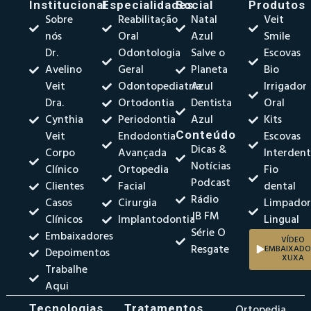
Institucional
Especialidades
Social
Produtos
Sobre
Reabilitação
Natal
Veit
nós
Oral
Azul
Smile
Dr.
Odontologia
Salve o
Escovas
Avelino
Geral
Planeta
Bio
Veit
Odontopediatria
Azul
Irrigador
Dra.
Ortodontia
Dentista
Oral
Cynthia
Periodontia
Azul
Kits
Veit
Endodontia
Conteúdo
Escovas
Dicas &
Corpo
Avançada
Interdent
Notícias
Clínico
Ortopedia
Fio
Podcast
Clientes
Facial
dental
Rádio
Casos
Cirurgia
Limpado
JB FM
Clínicos
Implantodontia
Lingual
Série O
Embaixadores
VÍDEO
Resgate
EMBAIXADO
Depoimentos
XUXA
Trabalhe
Aqui
Tecnologias
Tratamentos
Ortopedia