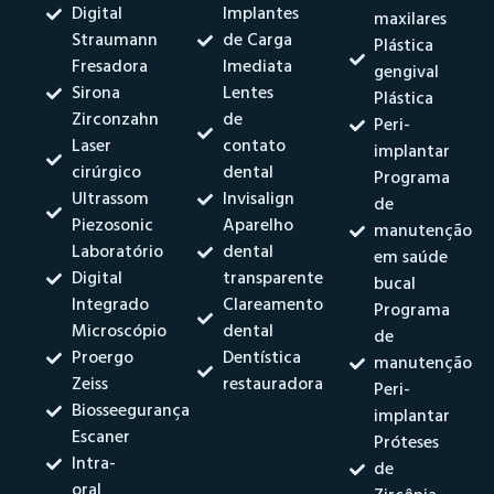
Digital
Implantes
maxilares
Straumann
de Carga
Plástica
Fresadora
Imediata
gengival
Sirona
Lentes
Plástica
Zirconzahn
de
Peri-
Laser
contato
implantar
cirúrgico
dental
Programa
Ultrassom
Invisalign
de
Piezosonic
Aparelho
manutenção
Laboratório
dental
em saúde
Digital
transparente
bucal
Integrado
Clareamento
Programa
Microscópio
dental
de
Proergo
Dentística
manutenção
Zeiss
restauradora
Peri-
Biosseegurança
implantar
Escaner
Próteses
Intra-
de
oral