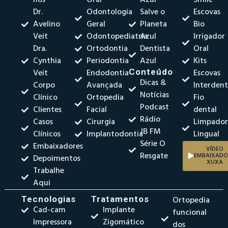
Dr.
Odontologia
Salve o
Escovas
Avelino
Geral
Planeta
Bio
Veit
Odontopediatria
Azul
Irrigador
Dra.
Ortodontia
Dentista
Oral
Cynthia
Periodontia
Azul
Kits
Veit
Endodontia
Conteúdo
Escovas
Dicas &
Corpo
Avançada
Interdent
Notícias
Clínico
Ortopedia
Fio
Podcast
Clientes
Facial
dental
Rádio
Casos
Cirurgia
Limpado
JB FM
Clínicos
Implantodontia
Lingual
Série O
Embaixadores
VÍDEO
Resgate
EMBAIXADO
Depoimentos
XUXA
Trabalhe
Aqui
Tecnologias
Tratamentos
Ortopedia
Cad-cam
Implante
funcional
Impressora
Zigomático
dos