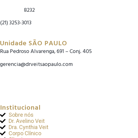
(21) 99618-
8232
(21) 3253-3013
COMO CHEGAR
Unidade SÃO PAULO
Rua Pedroso Alvarenga, 691 – Conj. 405
gerencia@drveitsaopaulo.com
(11) 3163-4201
(11) 3163-4202
COMO CHEGAR
Institucional
Sobre nós
Dr. Avelino Veit
Dra. Cynthia Veit
Corpo Clínico