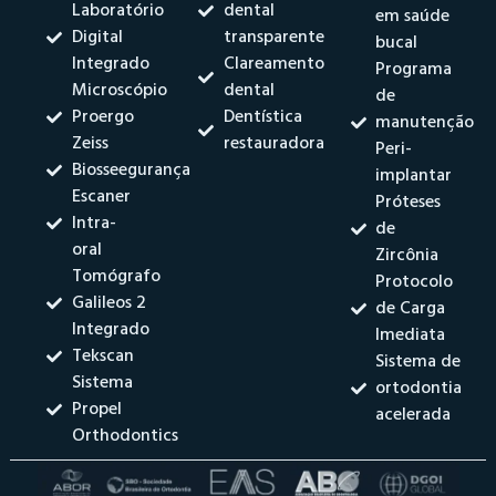
Laboratório
dental
em saúde
Digital
transparente
bucal
Integrado
Clareamento
Programa
Microscópio
dental
de
Proergo
Dentística
manutenção
Zeiss
restauradora
Peri-
Biosseegurança
implantar
Escaner
Próteses
Intra-
de
oral
Zircônia
Tomógrafo
Protocolo
Galileos 2
de Carga
Integrado
Imediata
Tekscan
Sistema de
Sistema
ortodontia
Propel
acelerada
Orthodontics