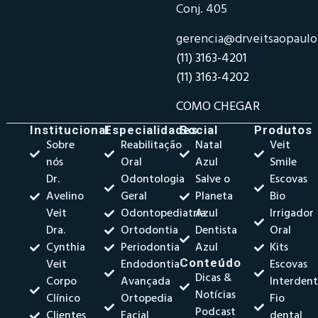
Conj. 405
gerencia@drveitsaopaul
(11) 3163-4201
(11) 3163-4202
COMO CHEGAR
Institucional
Especialidades
Social
Produtos
Sobre
Reabilitação
Natal
Veit
nós
Oral
Azul
Smile
Dr.
Odontologia
Salve o
Escovas
Avelino
Geral
Planeta
Bio
Veit
Odontopediatria
Azul
Irrigador
Dra.
Ortodontia
Dentista
Oral
Cynthia
Periodontia
Azul
Kits
Veit
Endodontia
Conteúdo
Escovas
Dicas &
Corpo
Avançada
Interdent
Notícias
Clínico
Ortopedia
Fio
Podcast
Clientes
Facial
dental