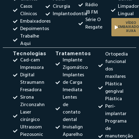
Rádio
Casos
Cirurgia
Limpado
JB FM
Clínicos
Implantodontia
Lingual
Série O
Embaixadores
VÍDEO
Resgate
EMBAIXADO
Depoimentos
XUXA
Trabalhe
Aqui
Tecnologias
Tratamentos
Ortopedia
Cad-cam
Implante
funcional
Impressora
Zigomático
dos
Digital
Implantes
maxilares
Straumann
de Carga
Plástica
Fresadora
Imediata
gengival
Sirona
Lentes
Plástica
Zirconzahn
de
Peri-
Laser
contato
implantar
cirúrgico
dental
Programa
Ultrassom
Invisalign
de
Piezosonic
Aparelho
manutenção