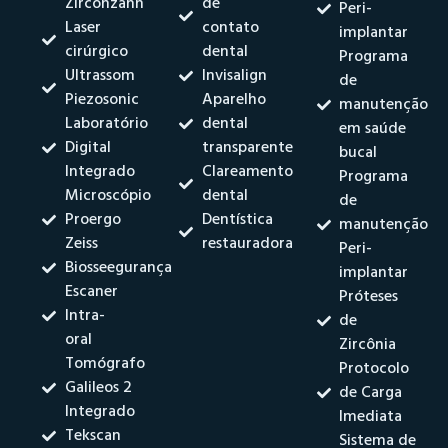
Zirconzahn
de
Peri-
Laser
contato
implantar
cirúrgico
dental
Programa
Ultrassom
Invisalign
de
Piezosonic
Aparelho
manutenção
Laboratório
dental
em saúde
Digital
transparente
bucal
Integrado
Clareamento
Programa
Microscópio
dental
de
Proergo
Dentística
manutenção
Zeiss
restauradora
Peri-
Biosseegurança
implantar
Escaner
Próteses
Intra-
de
oral
Zircônia
Tomógrafo
Protocolo
Galileos 2
de Carga
Integrado
Imediata
Tekscan
Sistema de