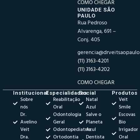
COMO CHEGAR
UNIDADE SÃO
PAULO
Rua Pedroso
Alvarenga, 691 –
Conj. 405
gerencia@drveitsaopaul
(11) 3163-4201
(11) 3163-4202
COMO CHEGAR
Institucional
Especialidades
Social
Produtos
Sobre
Reabilitação
Natal
Veit
nós
Oral
Azul
Smile
Dr.
Odontologia
Salve o
Escovas
Avelino
Geral
Planeta
Bio
Veit
Odontopediatria
Azul
Irrigador
Dra.
Ortodontia
Dentista
Oral