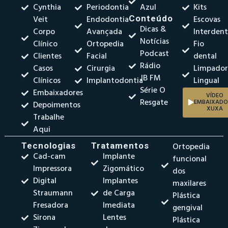
Cynthia
Periodontia
Azul
Kits
Veit
Endodontia
Conteúdo
Escovas
Dicas &
Corpo
Avançada
Interdent
Notícias
Clínico
Ortopedia
Fio
Podcast
Clientes
Facial
dental
Rádio
Casos
Cirurgia
Limpado
JB FM
Clínicos
Implantodontia
Lingual
Série O
Embaixadores
VÍDEO
Resgate
EMBAIXADO
Depoimentos
XUXA
Trabalhe
Aqui
Tecnologias
Tratamentos
Ortopedia
Cad-cam
Implante
funcional
Impressora
Zigomático
dos
Digital
Implantes
maxilares
Straumann
de Carga
Plástica
Fresadora
Imediata
gengival
Sirona
Lentes
Plástica