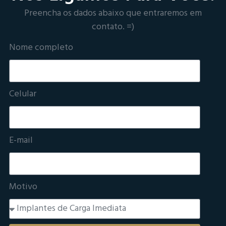
Preencha os dados abaixo que entraremos em
contato. =)
Nome completo
Celular
E-mail
Motivo