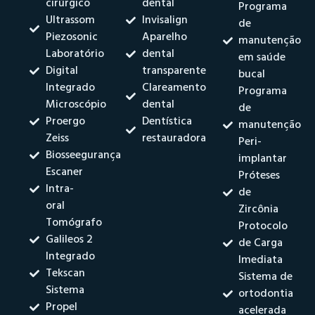
cirúrgico
dental
Programa
Ultrassom
Invisalign
de
Piezosonic
Aparelho
manutenção
Laboratório
dental
em saúde
Digital
transparente
bucal
Integrado
Clareamento
Programa
Microscópio
dental
de
Proergo
Dentística
manutenção
Zeiss
restauradora
Peri-
Biosseegurança
implantar
Escaner
Próteses
Intra-
de
oral
Zircônia
Tomógrafo
Protocolo
Galileos 2
de Carga
Integrado
Imediata
Tekscan
Sistema de
Sistema
ortodontia
Propel
acelerada