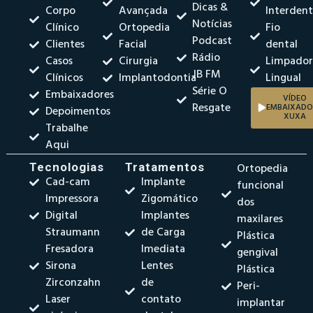
Dicas &
Corpo
Avançada
Interdent
Notícias
Clínico
Ortopedia
Fio
Podcast
Clientes
Facial
dental
Rádio
Casos
Cirurgia
Limpado
JB FM
Clínicos
Implantodontia
Lingual
Série O
Embaixadores
VÍDEO
Resgate
EMBAIXADO
Depoimentos
XUXA
Trabalhe
Aqui
Tecnologias
Tratamentos
Ortopedia
Cad-cam
Implante
funcional
Impressora
Zigomático
dos
Digital
Implantes
maxilares
Straumann
de Carga
Plástica
Fresadora
Imediata
gengival
Sirona
Lentes
Plástica
Zirconzahn
de
Peri-
Laser
contato
implantar