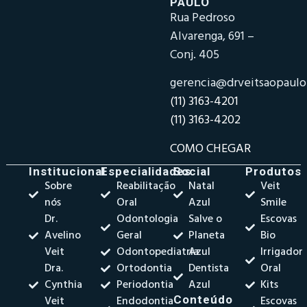
PAULO
Rua Pedroso
Alvarenga, 691 –
Conj. 405
gerencia@drveitsaopaul
(11) 3163-4201
(11) 3163-4202
COMO CHEGAR
Institucional
Especialidades
Social
Produtos
Sobre
Reabilitação
Natal
Veit
nós
Oral
Azul
Smile
Dr.
Odontologia
Salve o
Escovas
Avelino
Geral
Planeta
Bio
Veit
Odontopediatria
Azul
Irrigador
Dra.
Ortodontia
Dentista
Oral
Cynthia
Periodontia
Azul
Kits
Veit
Endodontia
Conteúdo
Escovas