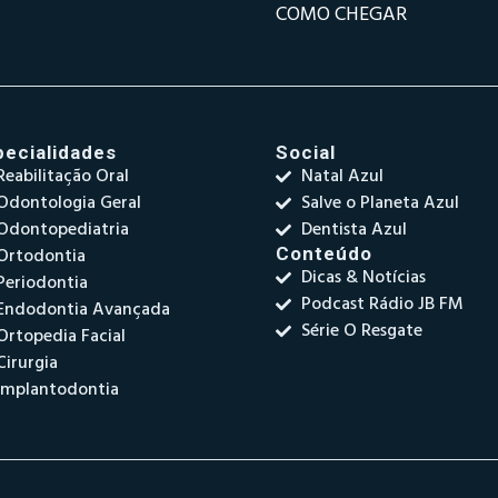
COMO CHEGAR
pecialidades
Social
Reabilitação Oral
Natal Azul
Odontologia Geral
Salve o Planeta Azul
Odontopediatria
Dentista Azul
Ortodontia
Conteúdo
Dicas & Notícias
Periodontia
Podcast Rádio JB FM
Endodontia Avançada
Série O Resgate
Ortopedia Facial
Cirurgia
Implantodontia