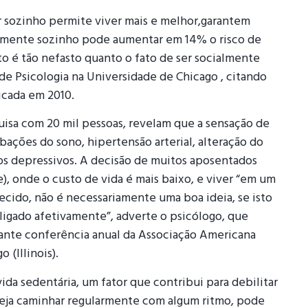
er sozinho permite viver mais e melhor,garantem
amente sozinho pode aumentar em 14% o risco de
 é tão nefasto quanto o fato de ser socialmente
de Psicologia na Universidade de Chicago , citando
icada em 2010.
uisa com 20 mil pessoas, revelam que a sensação de
ações do sono, hipertensão arterial, alteração do
s depressivos. A decisão de muitos aposentados
), onde o custo de vida é mais baixo, e viver “em um
ido, não é necessariamente uma boa ideia, se isto
tá ligado afetivamente”, adverte o psicólogo, que
ante conferência anual da Associação Americana
 (Illinois).
da sedentária, um fator que contribui para debilitar
seja caminhar regularmente com algum ritmo, pode