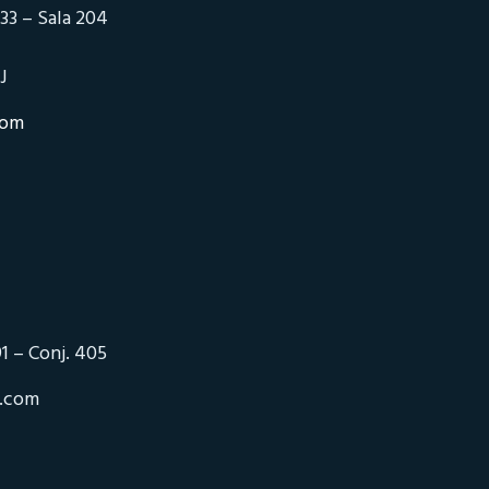
33 – Sala 204
J
com
1 – Conj. 405
o.com