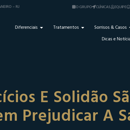
NEIRO – RJ
O GRUPO
CLÍNICAS
EQUIPE
Diferenciais
Tratamentos
Sorrisos & Casos
Dicas e Notíci
cícios E Solidão S
m Prejudicar A 