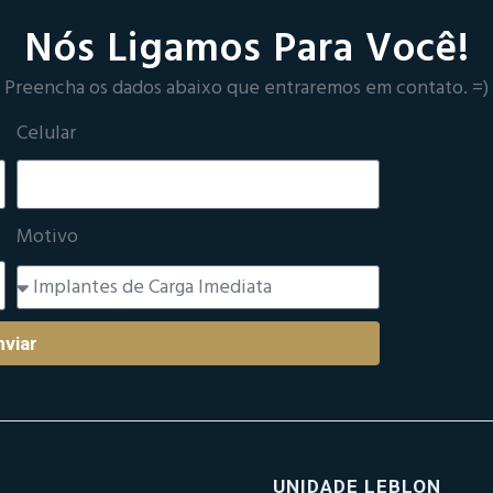
Nós Ligamos Para Você!
Preencha os dados abaixo que entraremos em contato. =)
Celular
Motivo
nviar
UNIDADE LEBLON