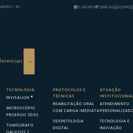
NEIRO – RJ
O GRUPO
CLÍNICAS
EQUIPE
ferenciais
TECNOLOGIA
PROTOCOLOS E
ATUAÇÃO
Dr. Veit Soft
TÉCNICAS
INSTITUCIONA
INVISALIGN ®
REABILITAÇÃO ORAL
ATENDIMENTO
MICROSCÓPIO
COM CARGA IMEDIATA
PERSONALIZAD
PROERGO ZEISS
ODONTOLOGIA
TECNOLOGIA E
TOMÓGRAFO
DIGITAL
INOVAÇÃO
GALILEOS 2