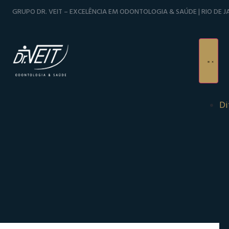
GRUPO DR. VEIT – EXCELÊNCIA EM ODONTOLOGIA & SAÚDE | RIO DE JA
Di