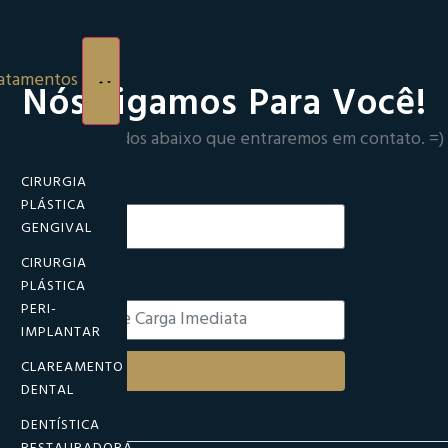
atamentos
Nós Ligamos Para Você!
Preencha os dados abaixo que entraremos em contato. =)
Celular
CIRURGIA
PLÁSTICA
GENGIVAL
CIRURGIA
Motivo
PLÁSTICA
PERI-
IMPLANTAR
CLAREAMENTO
nviar
DENTAL
DENTÍSTICA