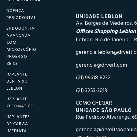
RESTAURADORA
DOENÇA
UNIDADE LEBLON
PERIODONTAL
Av. Borges de Medeiros, 6
ENDODONTIA
Offices Shopping Leblon
AVANÇADA
Leblon, Rio de Janeiro – R
COM
MICROSCÓPIO
gerencia.leblon@drveit.
PROERGO
ZEISS
gerencia@drveit.com
IMPLANTE
(21) 99618-
8232
DENTÁRIO
LEBLON
(21) 3253-3013
IMPLANTE
COMO CHEGAR
ZIGOMÁTICO
UNIDADE SÃO PAULO
Rua Pedroso Alvarenga, 69
IMPLANTES
DE CARGA
gerencia@drveitsaopaul
IMEDIATA