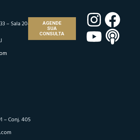
33 – Sala 204
AGENDE
SUA
CONSULTA
J
com
1 – Conj. 405
o.com