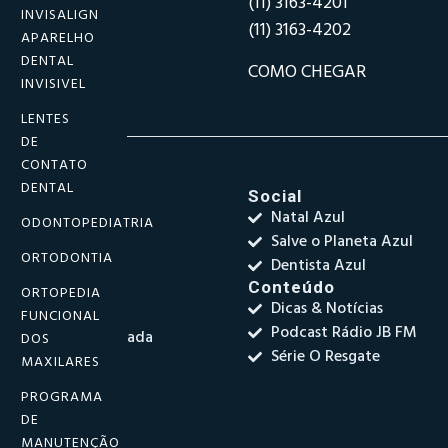
(11) 3163-4201
INVISALIGN
(11) 3163-4202
APARELHO
DENTAL
COMO CHEGAR
INVISIVEL
LENTES
DE
CONTATO
DENTAL
pecialidades
Social
Reabilitação Oral
Natal Azul
ODONTOPEDIATRIA
Odontologia Geral
Salve o Planeta Azul
ORTODONTIA
Odontopediatria
Dentista Azul
Ortodontia
Conteúdo
ORTOPEDIA
Dicas & Notícias
Periodontia
FUNCIONAL
Podcast Rádio JB FM
Endodontia Avançada
DOS
Série O Resgate
Ortopedia Facial
MAXILARES
Cirurgia
PROGRAMA
Implantodontia
DE
MANUTENÇÃO