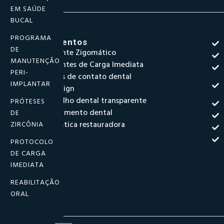
EM SAÚDE
BUCAL
PROGRAMA
Tratamentos
DE
Implante Zigomático
MANUTENÇÃO
Implantes de Carga Imediata
PERI-
Lentes de contato dental
IMPLANTAR
Invisalign
Aparelho dental transparente
PRÓTESES
Clareamento dental
DE
Dentística restauradora
ZIRCÔNIA
PROTOCOLO
DE CARGA
IMEDIATA
REABILITAÇÃO
ORAL