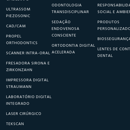
ODONTOLOGIA
RESPONSABILID
ULTRASSOM
TRANSDISCIPLINAR
SOCIAL E AMBIE
PIEZOSONIC
SEDAÇÃO
PRODUTOS
CAD/CAM
ENDOVENOSA
PERSONALIZAD
nhos ou mais espaçados.
CONSCIENTE
PROPEL
BIOSSEGURANÇ
mpa facilmente os espaços entre os dentes, pois tem
ORTHODONTICS
ORTODONTIA DIGITAL
as da ponta. Perfeita para pessoas que tem
LENTES DE CON
ACELERADA
SCANNER INTRA-ORAL
DENTAL
nge com mais eficiência essas áreas e potencializa a
FRESADORA SIRONA E
ZIRKONZAHN
ntradas no site da UOL shopping: além de outros
IMPRESSORA DIGITAL
STRAUMANN
LABORATÓRIO DIGITAL
INTEGRADO
LASER CIRÚRGICO
TEKSCAN