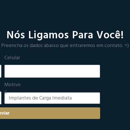
Nós Ligamos Para Você!
Preencha os dados abaixo que entraremos em contato. =)
Celular
Motivo
nviar