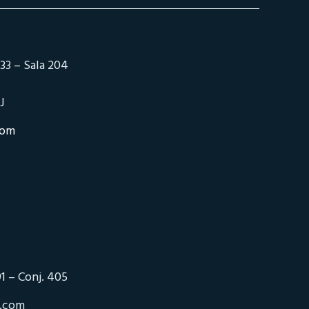
33 – Sala 204
J
com
1 – Conj. 405
o.com