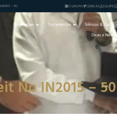
NEIRO – RJ
O GRUPO
CLÍNICAS
EQUIPE
Diferenciais
Tratamentos
Sorrisos & Casos
Dicas e Notíci
eit No IN2015 – 5