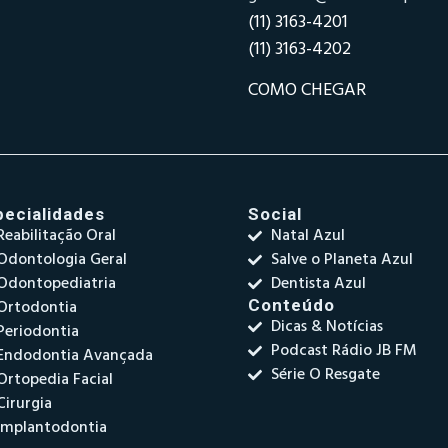
(11) 3163-4201
(11) 3163-4202
COMO CHEGAR
pecialidades
Social
Reabilitação Oral
Natal Azul
Odontologia Geral
Salve o Planeta Azul
Odontopediatria
Dentista Azul
Ortodontia
Conteúdo
Dicas & Notícias
Periodontia
Podcast Rádio JB FM
Endodontia Avançada
Série O Resgate
Ortopedia Facial
Cirurgia
Implantodontia