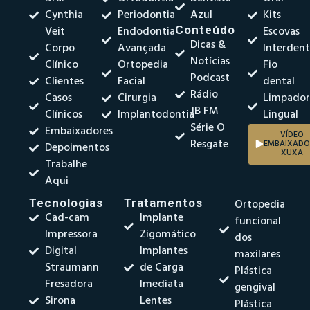
Cynthia
Periodontia
Azul
Kits
Veit
Endodontia
Conteúdo
Escovas
Dicas &
Corpo
Avançada
Interdent
Notícias
Clínico
Ortopedia
Fio
Podcast
Clientes
Facial
dental
Rádio
Casos
Cirurgia
Limpado
JB FM
Clínicos
Implantodontia
Lingual
Série O
Embaixadores
VÍDEO
Resgate
EMBAIXADO
Depoimentos
XUXA
Trabalhe
Aqui
Tecnologias
Tratamentos
Ortopedia
Cad-cam
Implante
funcional
Impressora
Zigomático
dos
Digital
Implantes
maxilares
Straumann
de Carga
Plástica
Fresadora
Imediata
gengival
Sirona
Lentes
Plástica