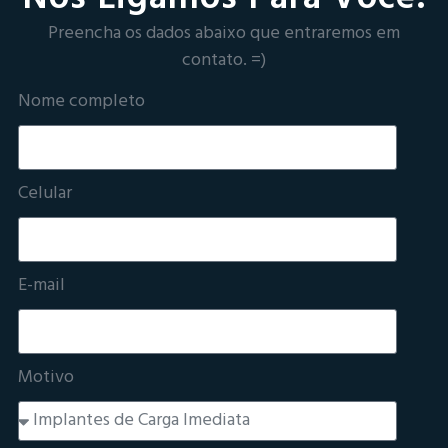
Preencha os dados abaixo que entraremos em
contato. =)
Nome completo
Celular
E-mail
Motivo