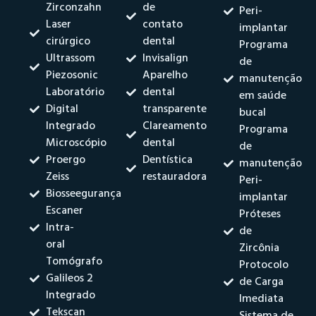
Zirconzahn
de
Peri-
Laser
contato
implantar
cirúrgico
dental
Programa
Ultrassom
Invisalign
de
Piezosonic
Aparelho
manutenção
Laboratório
dental
em saúde
Digital
transparente
bucal
Integrado
Clareamento
Programa
Microscópio
dental
de
Proergo
Dentística
manutenção
Zeiss
restauradora
Peri-
Biosseegurança
implantar
Escaner
Próteses
Intra-
de
oral
Zircônia
Tomógrafo
Protocolo
Galileos 2
de Carga
Integrado
Imediata
Tekscan
Sistema de