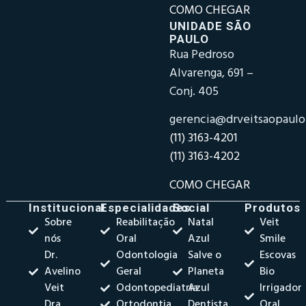
COMO CHEGAR
UNIDADE SÃO
PAULO
Rua Pedroso
Alvarenga, 691 –
Conj. 405
gerencia@drveitsaopaul
(11) 3163-4201
(11) 3163-4202
COMO CHEGAR
Institucional
Especialidades
Social
Produtos
Sobre
Reabilitação
Natal
Veit
nós
Oral
Azul
Smile
Dr.
Odontologia
Salve o
Escovas
Avelino
Geral
Planeta
Bio
Veit
Odontopediatria
Azul
Irrigador
Dra.
Ortodontia
Dentista
Oral