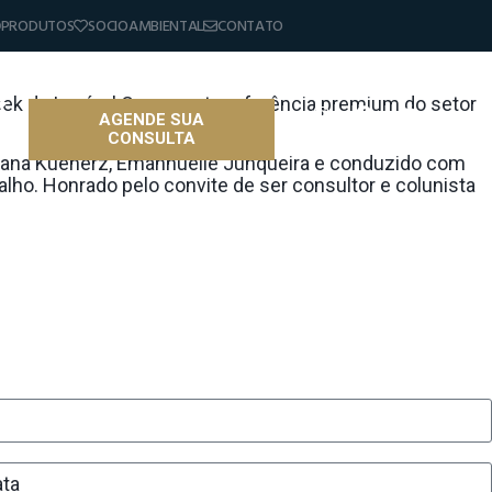
PRODUTOS
SOCIOAMBIENTAL
CONTATO
eek da Incrível Casamento referência premium do setor
AGENDE SUA
CONSULTA
as
riana Kuenerz, Emannuelle Junqueira e conduzido com
lho. Honrado pelo convite de ser consultor e colunista