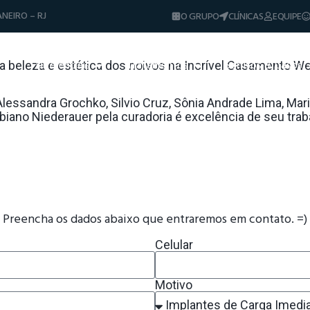
NEIRO – RJ
O GRUPO
CLÍNICAS
EQUIPE
a” No Evento Incrível Casamento Week
Diferenciais
Tratamentos
Sorrisos & Casos
a beleza e estética dos noivos na Incrível Casamento W
Dicas e Notíci
essandra Grochko, Silvio Cruz, Sônia Andrade Lima, Ma
iano Niederauer pela curadoria é excelência de seu traba
Preencha os dados abaixo que entraremos em contato. =)
Celular
Motivo