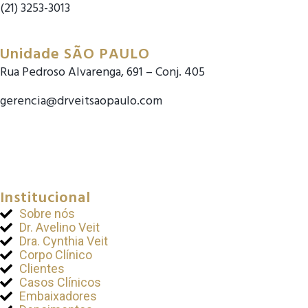
(21) 3253-3013
COMO CHEGAR
Unidade SÃO PAULO
Rua Pedroso Alvarenga, 691 – Conj. 405
gerencia@drveitsaopaulo.com
(11) 3163-4201
(11) 3163-4202
COMO CHEGAR
Institucional
Sobre nós
Dr. Avelino Veit
Dra. Cynthia Veit
Corpo Clínico
Clientes
Casos Clínicos
Embaixadores