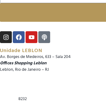
Unidade LEBLON
Av. Borges de Medeiros, 633 – Sala 204
Offices Shopping Leblon
Leblon, Rio de Janeiro – RJ
gerencia.leblon@drveit.com
gerencia@drveit.com
(21) 99618-
8232