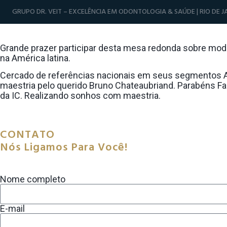
GRUPO DR. VEIT – EXCELÊNCIA EM ODONTOLOGIA & SAÚDE | RIO DE JA
Dr. Veit Na Mesa Redonda “moda E Belez
Grande prazer participar desta mesa redonda sobre mod
na América latina.
Cercado de referências nacionais em seus segmentos Al
maestria pelo querido Bruno Chateaubriand. Parabéns Fab
da IC. Realizando sonhos com maestria.
CONTATO
Nós Ligamos Para Você!
Nome completo
E-mail