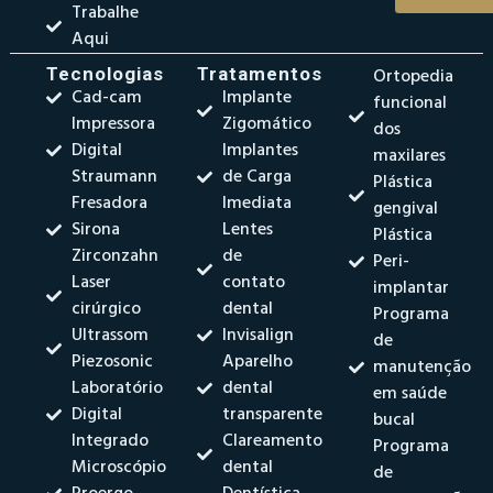
Trabalhe
Aqui
Tecnologias
Tratamentos
Ortopedia
Cad-cam
Implante
funcional
Impressora
Zigomático
dos
Digital
Implantes
maxilares
Straumann
de Carga
Plástica
Fresadora
Imediata
gengival
Sirona
Lentes
Plástica
Zirconzahn
de
Peri-
Laser
contato
implantar
cirúrgico
dental
Programa
Ultrassom
Invisalign
de
Piezosonic
Aparelho
manutenção
Laboratório
dental
em saúde
Digital
transparente
bucal
Integrado
Clareamento
Programa
Microscópio
dental
de