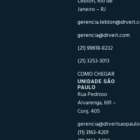
Leblon, Rio de
Janeiro – RJ
gerencia.leblon@drveit.
gerencia@drveit.com
(21) 99618-
8232
(21) 3253-3013
COMO CHEGAR
UNIDADE SÃO
PAULO
Rua Pedroso
Alvarenga, 691 –
Conj. 405
gerencia@drveitsaopaul
(11) 3163-4201