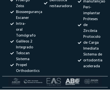
Proergo
Dentística
manutenção
Zeiss
restauradora
Peri-
Biosseegurança
implantar
Escaner
Próteses
Intra-
de
oral
Zircônia
Tomógrafo
Protocolo
Galileos 2
de Carga
Integrado
Imediata
Tekscan
Sistema de
Sistema
ortodontia
Propel
acelerada
Orthodontics