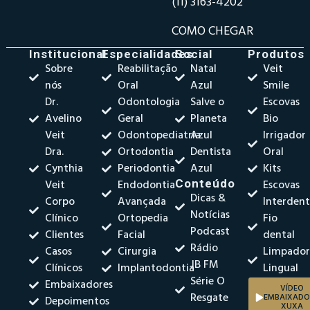
(11) 3163-4202
COMO CHEGAR
Institucional
Especialidades
Social
Produtos
Sobre
Reabilitação
Natal
Veit
nós
Oral
Azul
Smile
Dr.
Odontologia
Salve o
Escovas
Avelino
Geral
Planeta
Bio
Veit
Odontopediatria
Azul
Irrigador
Dra.
Ortodontia
Dentista
Oral
Cynthia
Periodontia
Azul
Kits
Veit
Endodontia
Conteúdo
Escovas
Dicas &
Corpo
Avançada
Interdent
Notícias
Clínico
Ortopedia
Fio
Podcast
Clientes
Facial
dental
Rádio
Casos
Cirurgia
Limpado
JB FM
Clínicos
Implantodontia
Lingual
Série O
Embaixadores
VÍDEO
Resgate
EMBAIXADO
Depoimentos
XUXA