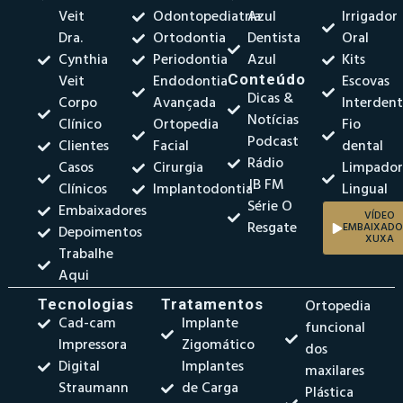
Veit
Odontopediatria
Azul
Irrigador
Dra.
Ortodontia
Dentista
Oral
Cynthia
Periodontia
Azul
Kits
Veit
Endodontia
Conteúdo
Escovas
Dicas &
Corpo
Avançada
Interdent
Notícias
Clínico
Ortopedia
Fio
Podcast
Clientes
Facial
dental
Rádio
Casos
Cirurgia
Limpado
JB FM
Clínicos
Implantodontia
Lingual
Série O
Embaixadores
VÍDEO
Resgate
EMBAIXADO
Depoimentos
XUXA
Trabalhe
Aqui
Tecnologias
Tratamentos
Ortopedia
Cad-cam
Implante
funcional
Impressora
Zigomático
dos
Digital
Implantes
maxilares
Straumann
de Carga
Plástica