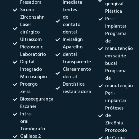
Fresadora
Imediata
gengival
Sirona
Lentes
Plástica
Zirconzahn
de
Peri-
Laser
contato
implantar
cirúrgico
dental
Programa
Ultrassom
Invisalign
de
Piezosonic
Aparelho
manutenção
Laboratório
dental
em saúde
Digital
transparente
bucal
Integrado
Clareamento
Programa
Microscópio
dental
de
Proergo
Dentística
manutenção
Zeiss
restauradora
Peri-
Biosseegurança
implantar
Escaner
Próteses
Intra-
de
oral
Zircônia
Tomógrafo
Protocolo
Galileos 2
de Carga