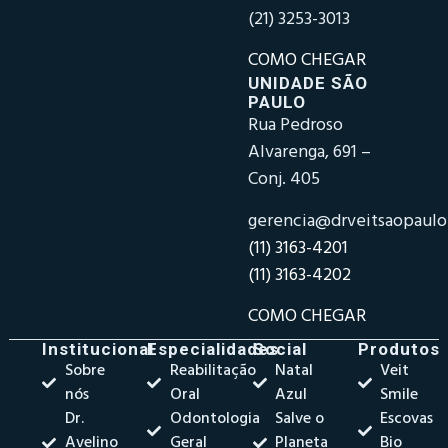
(21) 3253-3013
COMO CHEGAR
UNIDADE SÃO
PAULO
Rua Pedroso
Alvarenga, 691 –
Conj. 405
gerencia@drveitsaopaul
(11) 3163-4201
(11) 3163-4202
COMO CHEGAR
Institucional
Especialidades
Social
Produtos
Sobre
Reabilitação
Natal
Veit
nós
Oral
Azul
Smile
Dr.
Odontologia
Salve o
Escovas
Avelino
Geral
Planeta
Bio