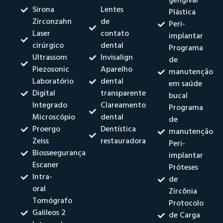
gengival
Sirona
Lentes
Plástica
Zirconzahn
de
Peri-
Laser
contato
implantar
cirúrgico
dental
Programa
Ultrassom
Invisalign
de
Piezosonic
Aparelho
manutenção
Laboratório
dental
em saúde
Digital
transparente
bucal
Integrado
Clareamento
Programa
Microscópio
dental
de
Proergo
Dentística
manutenção
Zeiss
restauradora
Peri-
Biosseegurança
implantar
Escaner
Próteses
Intra-
de
oral
Zircônia
Tomógrafo
Protocolo
Galileos 2
de Carga