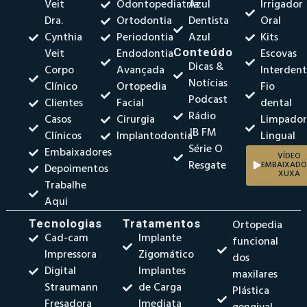
Veit
Odontopediatria
Azul
Irrigador
Dra.
Ortodontia
Dentista
Oral
Cynthia
Periodontia
Azul
Kits
Veit
Endodontia
Conteúdo
Escovas
Dicas &
Corpo
Avançada
Interdent
Notícias
Clínico
Ortopedia
Fio
Podcast
Clientes
Facial
dental
Rádio
Casos
Cirurgia
Limpado
JB FM
Clínicos
Implantodontia
Lingual
Série O
Embaixadores
VÍDEO
Resgate
EMBAIXADO
Depoimentos
XUXA
Trabalhe
Aqui
Tecnologias
Tratamentos
Ortopedia
Cad-cam
Implante
funcional
Impressora
Zigomático
dos
Digital
Implantes
maxilares
Straumann
de Carga
Plástica
Fresadora
Imediata