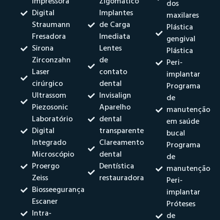
Impressora
Zigomático
dos
Digital
Implantes
maxilares
Straumann
de Carga
Plástica
Fresadora
Imediata
gengival
Sirona
Lentes
Plástica
Zirconzahn
de
Peri-
Laser
contato
implantar
cirúrgico
dental
Programa
Ultrassom
Invisalign
de
Piezosonic
Aparelho
manutenção
Laboratório
dental
em saúde
Digital
transparente
bucal
Integrado
Clareamento
Programa
Microscópio
dental
de
Proergo
Dentística
manutenção
Zeiss
restauradora
Peri-
Biosseegurança
implantar
Escaner
Próteses
Intra-
de