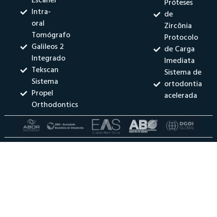
Escaner
Próteses
Intra-
de
oral
Zircônia
Tomógrafo
Protocolo
Galileos 2
de Carga
Integrado
Imediata
Tekscan
Sistema de
Sistema
ortodontia
Propel
acelerada
Orthodontics