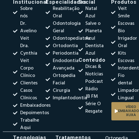
Institucional
Especialidades
Social
Produtos
Sobre
Reabilitação
Natal
Veit
nós
Oral
Azul
Smile
Dr.
Odontologia
Salve o
Escovas
Avelino
Geral
Planeta
Bio
Veit
Odontopediatria
Azul
Irrigador
Dra.
Ortodontia
Dentista
Oral
Cynthia
Periodontia
Azul
Kits
Veit
Endodontia
Conteúdo
Escovas
Dicas &
Corpo
Avançada
Interdent
Notícias
Clínico
Ortopedia
Fio
Podcast
Clientes
Facial
dental
Rádio
Casos
Cirurgia
Limpado
JB FM
Clínicos
Implantodontia
Lingual
Série O
Embaixadores
VÍDEO
Resgate
EMBAIXADO
Depoimentos
XUXA
Trabalhe
Aqui
Tecnologias
Tratamentos
Ortopedia