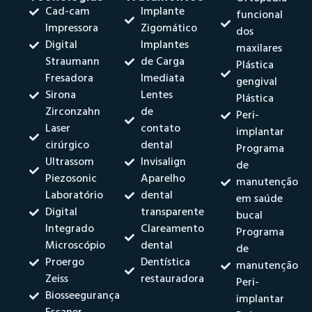
Cad-cam
Implante
funcional
Impressora
Zigomático
dos
Digital
Implantes
maxilares
Straumann
de Carga
Plástica
Fresadora
Imediata
gengival
Sirona
Lentes
Plástica
Zirconzahn
de
Peri-
Laser
contato
implantar
cirúrgico
dental
Programa
Ultrassom
Invisalign
de
Piezosonic
Aparelho
manutenção
Laboratório
dental
em saúde
Digital
transparente
bucal
Integrado
Clareamento
Programa
Microscópio
dental
de
Proergo
Dentística
manutenção
Zeiss
restauradora
Peri-
Biosseegurança
implantar