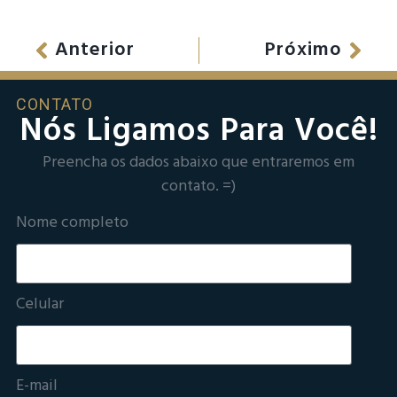
Anterior
Próximo
CONTATO
Nós Ligamos Para Você!
Preencha os dados abaixo que entraremos em
contato. =)
Nome completo
Celular
E-mail