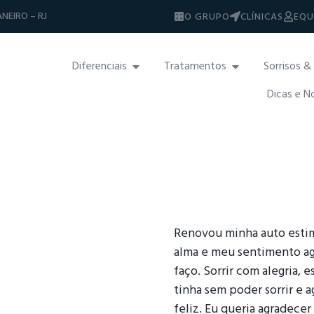
NEIRO – RJ
O GRUPO
CLÍNICAS
EQU
Diferenciais
Tratamentos
Sorrisos &
Dicas e N
Renovou minha auto estim
alma e meu sentimento ago
faço. Sorrir com alegria,
tinha sem poder sorrir e a
feliz. Eu queria agradecer