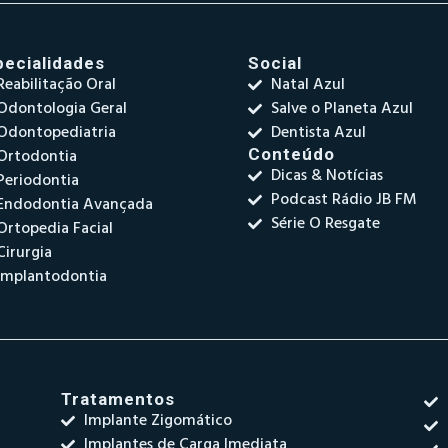
pecialidades
Social
Reabilitação Oral
Natal Azul
Odontologia Geral
Salve o Planeta Azul
Odontopediatria
Dentista Azul
Ortodontia
Conteúdo
Dicas & Notícias
Periodontia
Podcast Rádio JB FM
Endodontia Avançada
Série O Resgate
Ortopedia Facial
Cirurgia
Implantodontia
Tratamentos
Implante Zigomático
Implantes de Carga Imediata