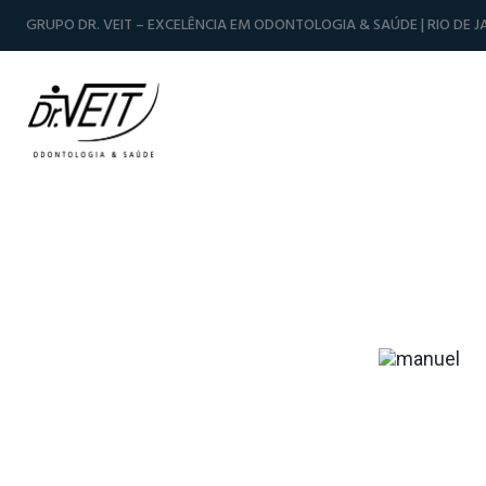
GRUPO DR. VEIT – EXCELÊNCIA EM ODONTOLOGIA & SAÚDE | RIO DE JA