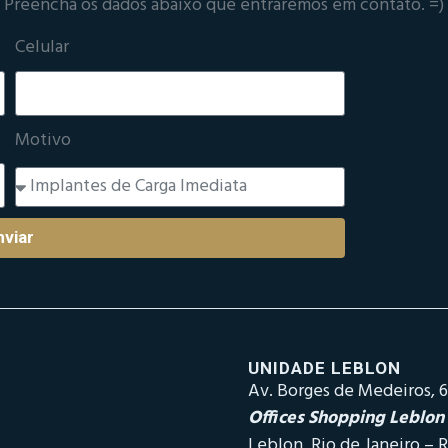
Preencha os dados abaixo que entraremos em contato. =)
Celular
Motivo
nviar
UNIDADE LEBLON
Av. Borges de Medeiros, 6
Offices Shopping Leblon
Leblon, Rio de Janeiro – R