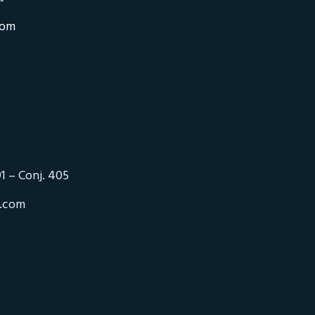
com
1 – Conj. 405
o.com