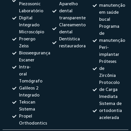
Piezosonic
Aparelho
manutenção
Laboratório
dental
em saúde
Digital
transparente
bucal
Integrado
Clareamento
Programa
Microscópio
dental
de
Proergo
Dentística
manutenção
Zeiss
restauradora
Peri-
Biosseegurança
implantar
Escaner
Próteses
Intra-
de
oral
Zircônia
Tomógrafo
Protocolo
Galileos 2
de Carga
Integrado
Imediata
Tekscan
Sistema de
Sistema
ortodontia
Propel
acelerada
Orthodontics