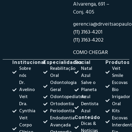
Alvarenga, 691 –
Conj. 405
gerencia@drveitsaopaul
(11) 3163-4201
(11) 3163-4202
COMO CHEGAR
Institucional
Especialidades
Social
Produtos
Sobre
Reabilitação
Natal
Veit
nós
Oral
Azul
Smile
Dr.
Odontologia
Salve o
Escovas
Avelino
Geral
Planeta
Bio
Veit
Odontopediatria
Azul
Irrigador
Dra.
Ortodontia
Dentista
Oral
Cynthia
Periodontia
Azul
Kits
Veit
Endodontia
Conteúdo
Escovas
Dicas &
Corpo
Avançada
Interdent
Notícias