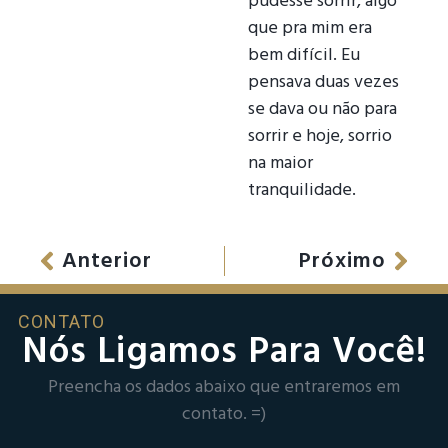
pudesse sorrir, algo
que pra mim era
bem difícil. Eu
pensava duas vezes
se dava ou não para
sorrir e hoje, sorrio
na maior
tranquilidade.
Anterior
Próximo
CONTATO
Nós Ligamos Para Você!
Preencha os dados abaixo que entraremos em
contato. =)