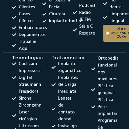
Clínico
Ortopedia
Fio
Podcast
Clientes
Facial
dental
Rádio
Casos
Cirurgia
Limpado
JB FM
Clínicos
Implantodontia
Lingual
Série O
Embaixadores
VÍDEO
Resgate
EMBAIXADO
Depoimentos
XUXA
Trabalhe
Aqui
Tecnologias
Tratamentos
Ortopedia
Cad-cam
Implante
funcional
Impressora
Zigomático
dos
Digital
Implantes
maxilares
Straumann
de Carga
Plástica
Fresadora
Imediata
gengival
Sirona
Lentes
Plástica
Zirconzahn
de
Peri-
Laser
contato
implantar
cirúrgico
dental
Programa
Ultrassom
Invisalign
de