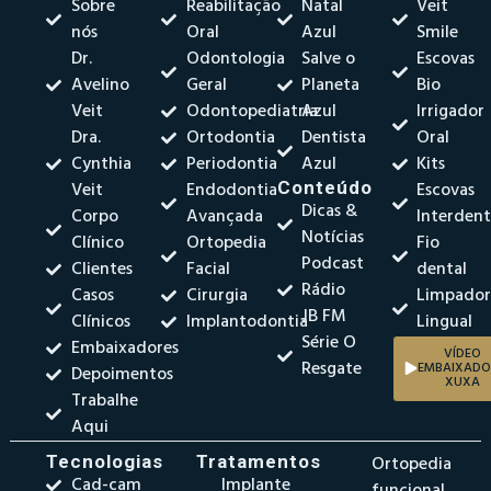
Sobre
Reabilitação
Natal
Veit
nós
Oral
Azul
Smile
Dr.
Odontologia
Salve o
Escovas
Avelino
Geral
Planeta
Bio
Veit
Odontopediatria
Azul
Irrigador
Dra.
Ortodontia
Dentista
Oral
Cynthia
Periodontia
Azul
Kits
Veit
Endodontia
Conteúdo
Escovas
Dicas &
Corpo
Avançada
Interdent
Notícias
Clínico
Ortopedia
Fio
Podcast
Clientes
Facial
dental
Rádio
Casos
Cirurgia
Limpado
JB FM
Clínicos
Implantodontia
Lingual
Série O
Embaixadores
VÍDEO
Resgate
EMBAIXADO
Depoimentos
XUXA
Trabalhe
Aqui
Tecnologias
Tratamentos
Ortopedia
Cad-cam
Implante
funcional