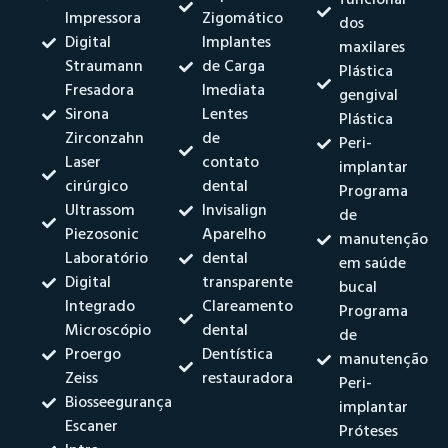
Impressora
Zigomático
dos
Digital
Implantes
maxilares
Straumann
de Carga
Plástica
Fresadora
Imediata
gengival
Sirona
Lentes
Plástica
Zirconzahn
de
Peri-
Laser
contato
implantar
cirúrgico
dental
Programa
Ultrassom
Invisalign
de
Piezosonic
Aparelho
manutenção
Laboratório
dental
em saúde
Digital
transparente
bucal
Integrado
Clareamento
Programa
Microscópio
dental
de
Proergo
Dentística
manutenção
Zeiss
restauradora
Peri-
Biosseegurança
implantar
Escaner
Próteses