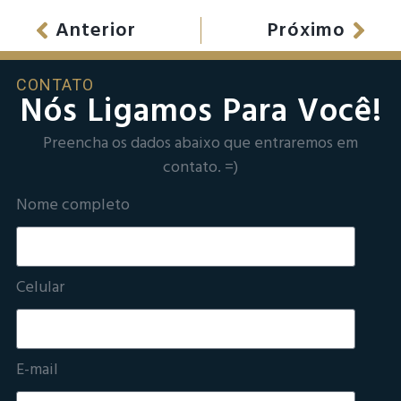
Anterior
Próximo
CONTATO
Nós Ligamos Para Você!
Preencha os dados abaixo que entraremos em
contato. =)
Nome completo
Celular
E-mail