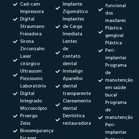
Cad-cam
Implante
funcional
Impressora
Zigomático
dos
Digital
Implantes
maxilares
Straumann
de Carga
Plástica
Fresadora
Imediata
gengival
Sirona
Lentes
Plástica
Zirconzahn
de
Peri-
Laser
contato
implantar
cirúrgico
dental
Programa
Ultrassom
Invisalign
de
Piezosonic
Aparelho
manutenção
Laboratório
dental
em saúde
Digital
transparente
bucal
Integrado
Clareamento
Programa
Microscópio
dental
de
Proergo
Dentística
manutenção
Zeiss
restauradora
Peri-
Biosseegurança
implantar
Escaner