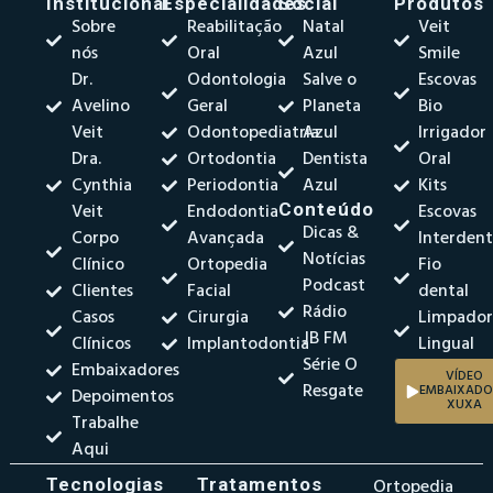
Institucional
Especialidades
Social
Produtos
Sobre
Reabilitação
Natal
Veit
nós
Oral
Azul
Smile
Dr.
Odontologia
Salve o
Escovas
Avelino
Geral
Planeta
Bio
Veit
Odontopediatria
Azul
Irrigador
Dra.
Ortodontia
Dentista
Oral
Cynthia
Periodontia
Azul
Kits
Veit
Endodontia
Conteúdo
Escovas
Dicas &
Corpo
Avançada
Interdent
Notícias
Clínico
Ortopedia
Fio
Podcast
Clientes
Facial
dental
Rádio
Casos
Cirurgia
Limpado
JB FM
Clínicos
Implantodontia
Lingual
Série O
Embaixadores
VÍDEO
Resgate
EMBAIXADO
Depoimentos
XUXA
Trabalhe
Aqui
Tecnologias
Tratamentos
Ortopedia