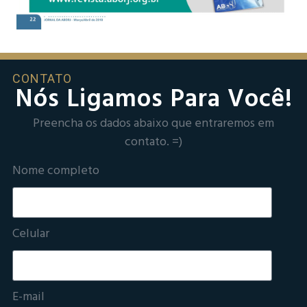
CONTATO
Nós Ligamos Para Você!
Preencha os dados abaixo que entraremos em
contato. =)
Nome completo
Celular
E-mail