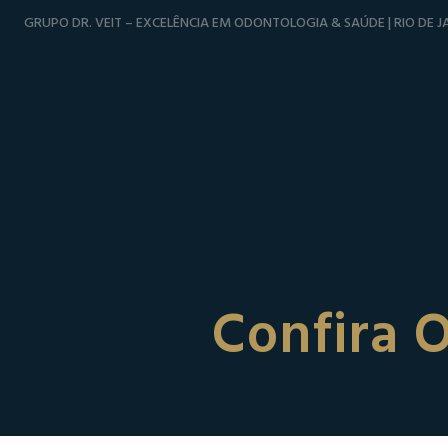
GRUPO DR. VEIT – EXCELÊNCIA EM ODONTOLOGIA & SAÚDE | RIO DE JA
Confira 