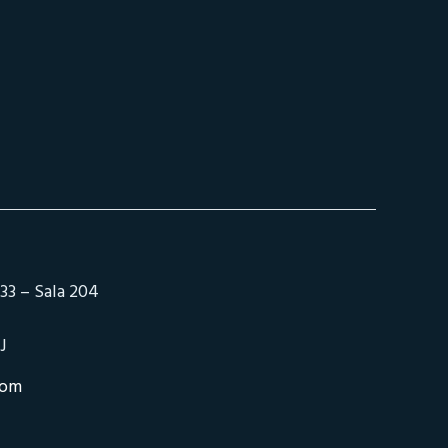
33 – Sala 204
J
com