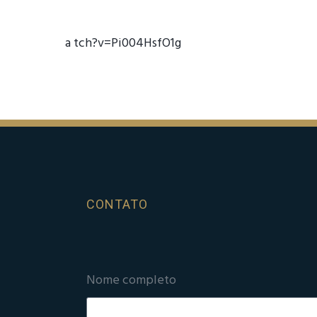
a tch?v=Pi004HsfO1g
CONTATO
Nome completo