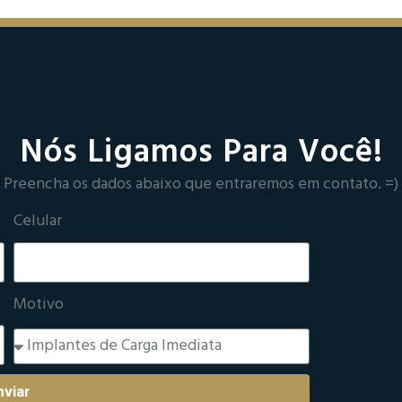
Nós Ligamos Para Você!
Preencha os dados abaixo que entraremos em contato. =)
Celular
Motivo
nviar