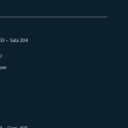
33 – Sala 204
J
com