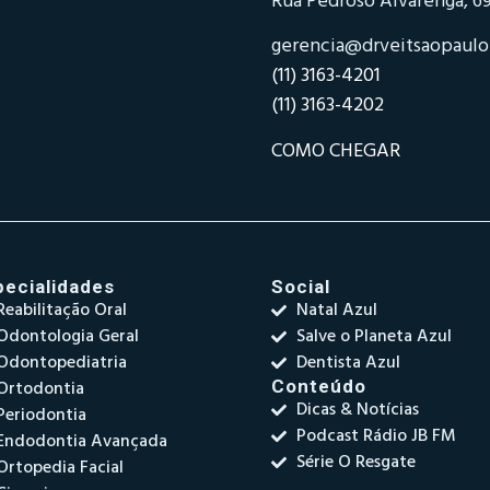
Rua Pedroso Alvarenga, 69
gerencia@drveitsaopaul
(11) 3163-4201
(11) 3163-4202
COMO CHEGAR
pecialidades
Social
Reabilitação Oral
Natal Azul
Odontologia Geral
Salve o Planeta Azul
Odontopediatria
Dentista Azul
Ortodontia
Conteúdo
Dicas & Notícias
Periodontia
Podcast Rádio JB FM
Endodontia Avançada
Série O Resgate
Ortopedia Facial