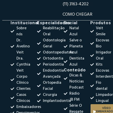
(11) 3163-4202
COMO CHEGAR
Institucional
Especialidades
Social
Produtos
Sobre
Reabilitação
Natal
Veit
nós
Oral
Azul
Smile
Dr.
Odontologia
Salve o
Escovas
Avelino
Geral
Planeta
Bio
Veit
Odontopediatria
Azul
Irrigador
Dra.
Ortodontia
Dentista
Oral
Cynthia
Periodontia
Azul
Kits
Veit
Endodontia
Conteúdo
Escovas
Dicas &
Corpo
Avançada
Interdent
Notícias
Clínico
Ortopedia
Fio
Podcast
Clientes
Facial
dental
Rádio
Casos
Cirurgia
Limpado
JB FM
Clínicos
Implantodontia
Lingual
Série O
Embaixadores
VÍDEO
Resgate
EMBAIXADO