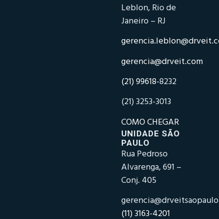
Leblon, Rio de
Janeiro – RJ
gerencia.leblon@drveit.
gerencia@drveit.com
(21) 99618-
8232
(21) 3253-3013
COMO CHEGAR
UNIDADE SÃO
PAULO
Rua Pedroso
Alvarenga, 691 –
Conj. 405
gerencia@drveitsaopaul
(11) 3163-4201