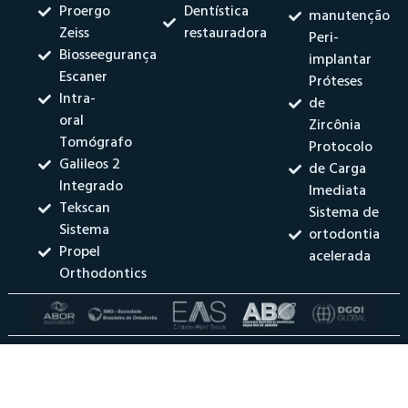
Proergo
Dentística
manutenção
Zeiss
restauradora
Peri-
Biosseegurança
implantar
Escaner
Próteses
Intra-
de
oral
Zircônia
Tomógrafo
Protocolo
Galileos 2
de Carga
Integrado
Imediata
Tekscan
Sistema de
Sistema
ortodontia
Propel
acelerada
Orthodontics