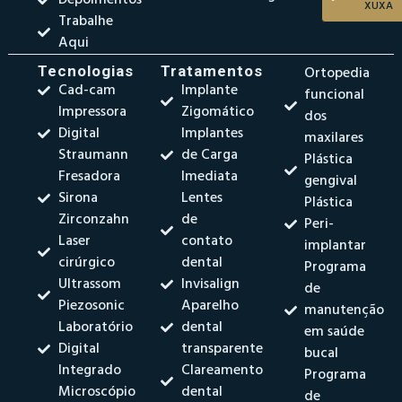
Depoimentos
XUXA
Trabalhe
Aqui
Tecnologias
Tratamentos
Ortopedia
Cad-cam
Implante
funcional
Impressora
Zigomático
dos
Digital
Implantes
maxilares
Straumann
de Carga
Plástica
Fresadora
Imediata
gengival
Sirona
Lentes
Plástica
Zirconzahn
de
Peri-
Laser
contato
implantar
cirúrgico
dental
Programa
Ultrassom
Invisalign
de
Piezosonic
Aparelho
manutenção
Laboratório
dental
em saúde
Digital
transparente
bucal
Integrado
Clareamento
Programa
Microscópio
dental
de