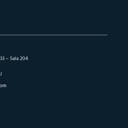
33 – Sala 204
J
com