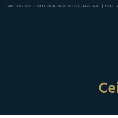
GRUPO DR. VEIT – EXCELÊNCIA EM ODONTOLOGIA & SAÚDE | RIO DE JA
Ce