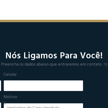
Nós Ligamos Para Você!
Preencha os dados abaixo que entraremos em contato. =)
Celular
Motivo