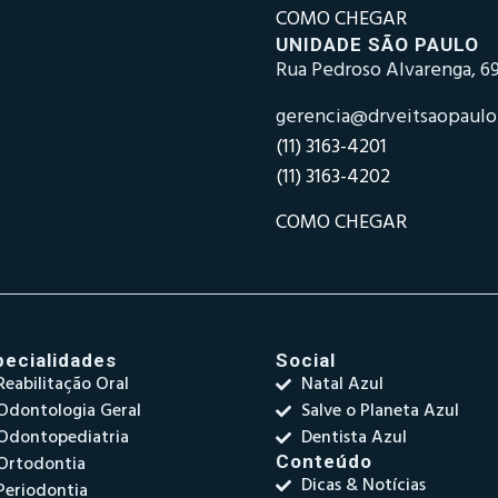
COMO CHEGAR
UNIDADE SÃO PAULO
Rua Pedroso Alvarenga, 69
gerencia@drveitsaopaul
(11) 3163-4201
(11) 3163-4202
COMO CHEGAR
pecialidades
Social
Reabilitação Oral
Natal Azul
Odontologia Geral
Salve o Planeta Azul
Odontopediatria
Dentista Azul
Ortodontia
Conteúdo
Dicas & Notícias
Periodontia