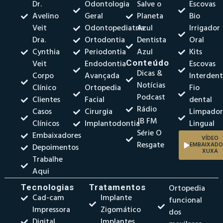
Dr.
Odontologia
Salve o
Escovas
Avelino
Geral
Planeta
Bio
Veit
Odontopediatria
Azul
Irrigador
Dra.
Ortodontia
Dentista
Oral
Cynthia
Periodontia
Azul
Kits
Veit
Endodontia
Conteúdo
Escovas
Dicas &
Corpo
Avançada
Interdent
Notícias
Clínico
Ortopedia
Fio
Podcast
Clientes
Facial
dental
Rádio
Casos
Cirurgia
Limpado
JB FM
Clínicos
Implantodontia
Lingual
Série O
Embaixadores
VÍDEO
Resgate
EMBAIXADO
Depoimentos
XUXA
Trabalhe
Aqui
Tecnologias
Tratamentos
Ortopedia
Cad-cam
Implante
funcional
Impressora
Zigomático
dos
Digital
Implantes