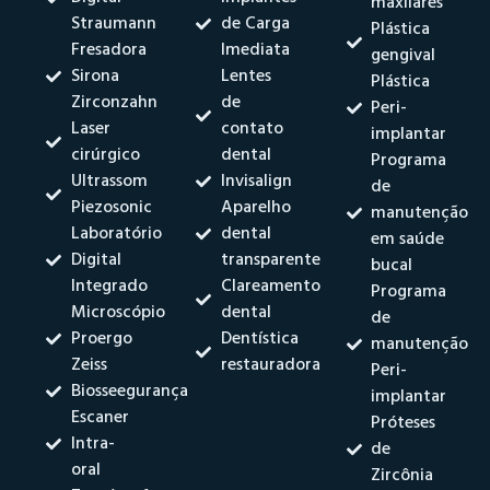
maxilares
Straumann
de Carga
Plástica
Fresadora
Imediata
gengival
Sirona
Lentes
Plástica
Zirconzahn
de
Peri-
Laser
contato
implantar
cirúrgico
dental
Programa
Ultrassom
Invisalign
de
Piezosonic
Aparelho
manutenção
Laboratório
dental
em saúde
Digital
transparente
bucal
Integrado
Clareamento
Programa
Microscópio
dental
de
Proergo
Dentística
manutenção
Zeiss
restauradora
Peri-
Biosseegurança
implantar
Escaner
Próteses
Intra-
de
oral
Zircônia