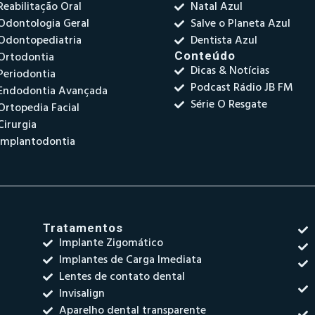
Reabilitação Oral
Natal Azul
Odontologia Geral
Salve o Planeta Azul
Odontopediatria
Dentista Azul
Ortodontia
Conteúdo
Dicas & Notícias
Periodontia
Podcast Rádio JB FM
Endodontia Avançada
Série O Resgate
Ortopedia Facial
Cirurgia
Implantodontia
Tratamentos
Implante Zigomático
Implantes de Carga Imediata
Lentes de contato dental
Invisalign
Aparelho dental transparente