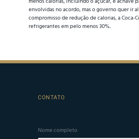
menos calorias, incluindo o açúcar, é achave 
envolvidas no acordo, mas o governo quer ir a
compromisso de redução de calorias, a Coca-Co
refrigerantes em pelo menos 30%.
CONTATO
Nome completo