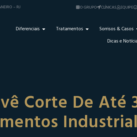
NEIRO – RJ
O GRUPO
CLÍNICAS
EQUIPE
Diferenciais
Tratamentos
Sorrisos & Casos
Dicas e Notíci
vê Corte De Até 
mentos Industria