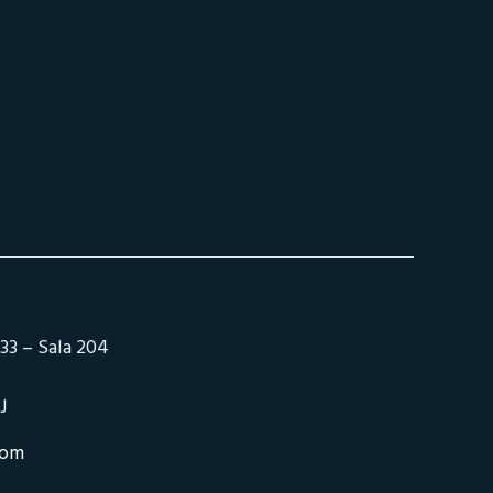
33 – Sala 204
J
com