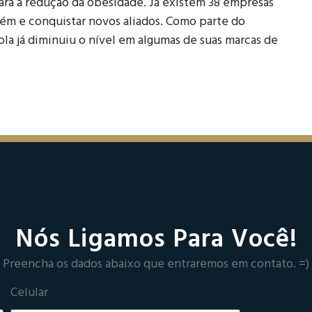
para a redução da obesidade. Já existem 38 empresas
lém e conquistar novos aliados. Como parte do
la já diminuiu o nível em algumas de suas marcas de
Nós Ligamos Para Você!
Preencha os dados abaixo que entraremos em contato. =)
Celular