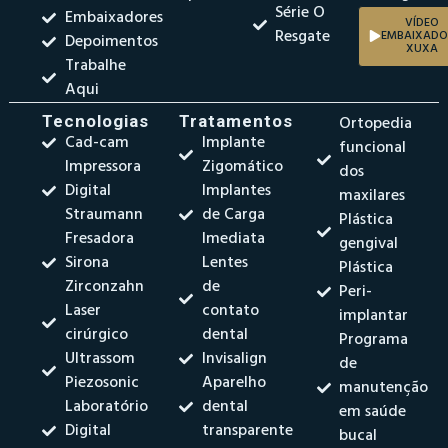
Série O
Embaixadores
VÍDEO
Resgate
EMBAIXADO
Depoimentos
XUXA
Trabalhe
Aqui
Tecnologias
Tratamentos
Ortopedia
Cad-cam
Implante
funcional
Impressora
Zigomático
dos
Digital
Implantes
maxilares
Straumann
de Carga
Plástica
Fresadora
Imediata
gengival
Sirona
Lentes
Plástica
Zirconzahn
de
Peri-
Laser
contato
implantar
cirúrgico
dental
Programa
Ultrassom
Invisalign
de
Piezosonic
Aparelho
manutenção
Laboratório
dental
em saúde
Digital
transparente
bucal