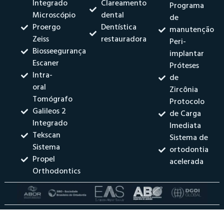
Integrado
Clareamento
Programa
Microscópio
dental
de
Proergo
Dentística
manutenção
Zeiss
restauradora
Peri-
Biosseegurança
implantar
Escaner
Próteses
Intra-
de
oral
Zircônia
Tomógrafo
Protocolo
Galileos 2
de Carga
Integrado
Imediata
Tekscan
Sistema de
Sistema
ortodontia
Propel
acelerada
Orthodontics