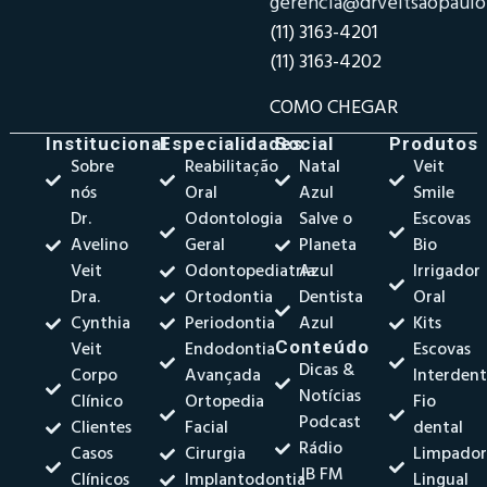
gerencia@drveitsaopaul
(11) 3163-4201
(11) 3163-4202
COMO CHEGAR
Institucional
Especialidades
Social
Produtos
Sobre
Reabilitação
Natal
Veit
nós
Oral
Azul
Smile
Dr.
Odontologia
Salve o
Escovas
Avelino
Geral
Planeta
Bio
Veit
Odontopediatria
Azul
Irrigador
Dra.
Ortodontia
Dentista
Oral
Cynthia
Periodontia
Azul
Kits
Veit
Endodontia
Conteúdo
Escovas
Dicas &
Corpo
Avançada
Interdent
Notícias
Clínico
Ortopedia
Fio
Podcast
Clientes
Facial
dental
Rádio
Casos
Cirurgia
Limpado
JB FM
Clínicos
Implantodontia
Lingual