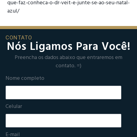
que-faz-conheca-o-dr-veit-e-junte-se-ao-seu-natal-
azul/
CONTATO
Nós Ligamos Para Você!
Preencha os dados abaixo que entraremos em
contato. =)
Nome completo
Celular
E-mail