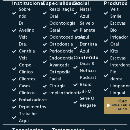
Institucional
Especialidades
Social
Produtos
Sobre
Reabilitação
Natal
Veit
nós
Oral
Azul
Smile
Dr.
Odontologia
Salve o
Escovas
Avelino
Geral
Planeta
Bio
Veit
Odontopediatria
Azul
Irrigador
Dra.
Ortodontia
Dentista
Oral
Cynthia
Periodontia
Azul
Kits
Veit
Endodontia
Conteúdo
Escovas
Dicas &
Corpo
Avançada
Interdent
Notícias
Clínico
Ortopedia
Fio
Podcast
Clientes
Facial
dental
Rádio
Casos
Cirurgia
Limpado
JB FM
Clínicos
Implantodontia
Lingual
Série O
Embaixadores
VÍDEO
Resgate
EMBAIXADO
Depoimentos
XUXA
Trabalhe
Aqui
Tecnologias
Tratamentos