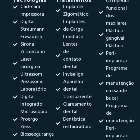
Ortopedia
Cad-cam
Implante
funcional
Impressora
Zigomático
dos
Digital
Implantes
maxilares
Straumann
de Carga
Plástica
Fresadora
Imediata
gengival
Sirona
Lentes
Plástica
Zirconzahn
de
Peri-
Laser
contato
implantar
cirúrgico
dental
Programa
Ultrassom
Invisalign
de
Piezosonic
Aparelho
manutenção
Laboratório
dental
em saúde
Digital
transparente
bucal
Integrado
Clareamento
Programa
Microscópio
dental
de
Proergo
Dentística
manutenção
Zeiss
restauradora
Peri-
Biosseegurança
implantar