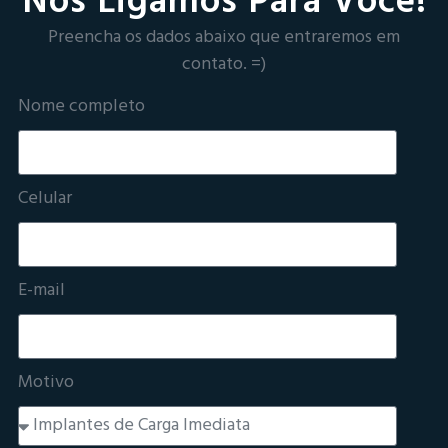
Nós Ligamos Para Você!
Preencha os dados abaixo que entraremos em
contato. =)
Nome completo
Celular
E-mail
Motivo