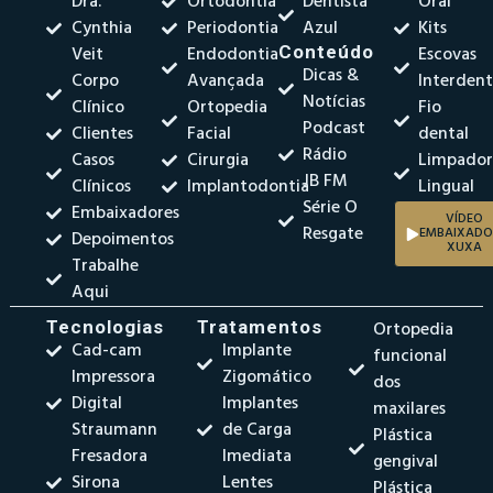
Dra.
Ortodontia
Dentista
Oral
Cynthia
Periodontia
Azul
Kits
Veit
Endodontia
Conteúdo
Escovas
Dicas &
Corpo
Avançada
Interdent
Notícias
Clínico
Ortopedia
Fio
Podcast
Clientes
Facial
dental
Rádio
Casos
Cirurgia
Limpado
JB FM
Clínicos
Implantodontia
Lingual
Série O
Embaixadores
VÍDEO
Resgate
EMBAIXADO
Depoimentos
XUXA
Trabalhe
Aqui
Tecnologias
Tratamentos
Ortopedia
Cad-cam
Implante
funcional
Impressora
Zigomático
dos
Digital
Implantes
maxilares
Straumann
de Carga
Plástica
Fresadora
Imediata
gengival
Sirona
Lentes
Plástica