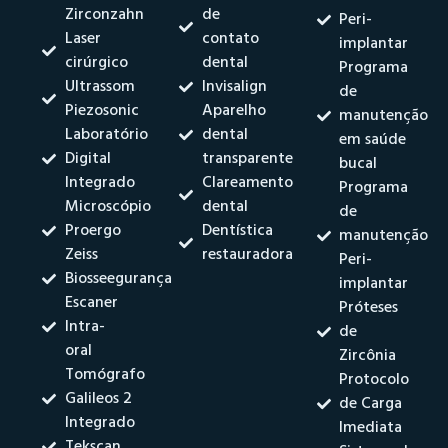
Zirconzahn
de
Peri-
Laser
contato
implantar
cirúrgico
dental
Programa
Ultrassom
Invisalign
de
Piezosonic
Aparelho
manutenção
Laboratório
dental
em saúde
Digital
transparente
bucal
Integrado
Clareamento
Programa
Microscópio
dental
de
Proergo
Dentística
manutenção
Zeiss
restauradora
Peri-
Biosseegurança
implantar
Escaner
Próteses
Intra-
de
oral
Zircônia
Tomógrafo
Protocolo
Galileos 2
de Carga
Integrado
Imediata
Tekscan