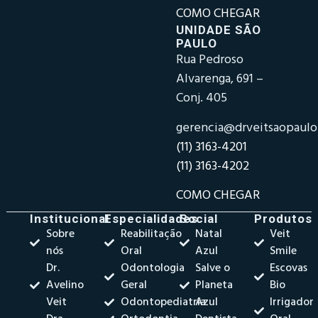
COMO CHEGAR
UNIDADE SÃO
PAULO
Rua Pedroso
Alvarenga, 691 –
Conj. 405
gerencia@drveitsaopaul
(11) 3163-4201
(11) 3163-4202
COMO CHEGAR
Institucional
Especialidades
Social
Produtos
Sobre
Reabilitação
Natal
Veit
nós
Oral
Azul
Smile
Dr.
Odontologia
Salve o
Escovas
Avelino
Geral
Planeta
Bio
Veit
Odontopediatria
Azul
Irrigador