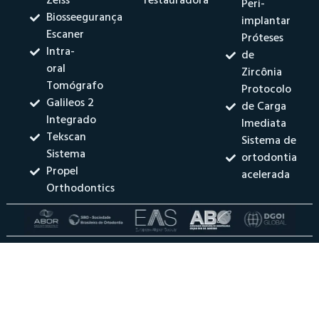
Zeiss
restauradora
Peri-
Biosseegurança
implantar
Escaner
Próteses
Intra-
de
oral
Zircônia
Tomógrafo
Protocolo
Galileos 2
de Carga
Integrado
Imediata
Tekscan
Sistema de
Sistema
ortodontia
Propel
acelerada
Orthodontics