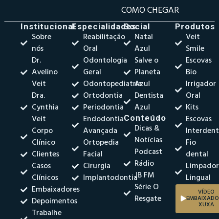
COMO CHEGAR
Institucional
Especialidades
Social
Produtos
Sobre
Reabilitação
Natal
Veit
nós
Oral
Azul
Smile
Dr.
Odontologia
Salve o
Escovas
Avelino
Geral
Planeta
Bio
Veit
Odontopediatria
Azul
Irrigador
Dra.
Ortodontia
Dentista
Oral
Cynthia
Periodontia
Azul
Kits
Veit
Endodontia
Conteúdo
Escovas
Dicas &
Corpo
Avançada
Interdent
Notícias
Clínico
Ortopedia
Fio
Podcast
Clientes
Facial
dental
Rádio
Casos
Cirurgia
Limpado
JB FM
Clínicos
Implantodontia
Lingual
Série O
Embaixadores
VÍDEO
Resgate
EMBAIXADO
Depoimentos
XUXA
Trabalhe