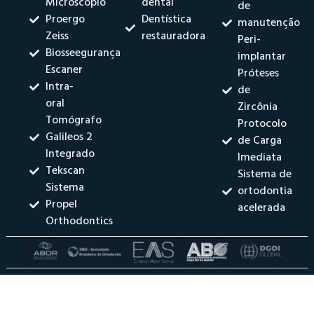
Microscópio
dental
de
Proergo
Dentística
manutenção
Zeiss
restauradora
Peri-
Biosseegurança
implantar
Escaner
Próteses
Intra-
de
oral
Zircônia
Tomógrafo
Protocolo
Galileos 2
de Carga
Integrado
Imediata
Tekscan
Sistema de
Sistema
ortodontia
Propel
acelerada
Orthodontics