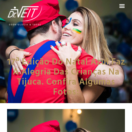
17ª Edição Do Natal Azul Faz
A Alegria Das Crianças Na
Tijuca. Confira Algumas
Fotos: