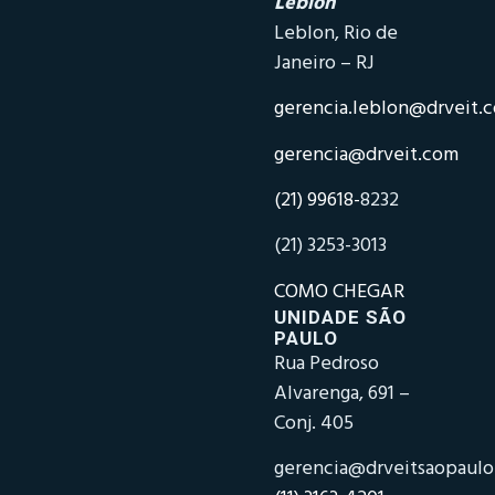
Leblon
Leblon, Rio de
Janeiro – RJ
gerencia.leblon@drveit.
gerencia@drveit.com
(21) 99618-
8232
(21) 3253-3013
COMO CHEGAR
UNIDADE SÃO
PAULO
Rua Pedroso
Alvarenga, 691 –
Conj. 405
gerencia@drveitsaopaul