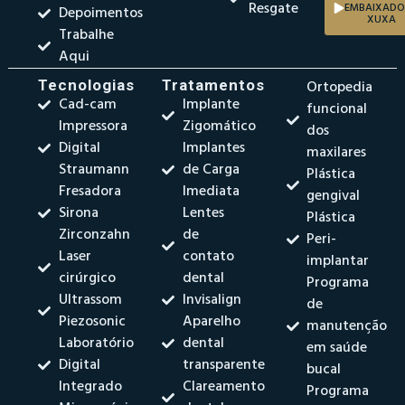
Resgate
EMBAIXADO
Depoimentos
XUXA
Trabalhe
Aqui
Tecnologias
Tratamentos
Ortopedia
Cad-cam
Implante
funcional
Impressora
Zigomático
dos
Digital
Implantes
maxilares
Straumann
de Carga
Plástica
Fresadora
Imediata
gengival
Sirona
Lentes
Plástica
Zirconzahn
de
Peri-
Laser
contato
implantar
cirúrgico
dental
Programa
Ultrassom
Invisalign
de
Piezosonic
Aparelho
manutenção
Laboratório
dental
em saúde
Digital
transparente
bucal
Integrado
Clareamento
Programa