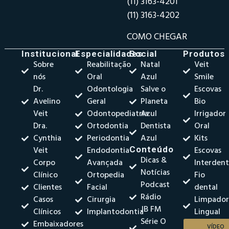
(11) 3163-4201
(11) 3163-4202
COMO CHEGAR
Institucional
Especialidades
Social
Produtos
Sobre
Reabilitação
Natal
Veit
nós
Oral
Azul
Smile
Dr.
Odontologia
Salve o
Escovas
Avelino
Geral
Planeta
Bio
Veit
Odontopediatria
Azul
Irrigador
Dra.
Ortodontia
Dentista
Oral
Cynthia
Periodontia
Azul
Kits
Veit
Endodontia
Conteúdo
Escovas
Dicas &
Corpo
Avançada
Interdent
Notícias
Clínico
Ortopedia
Fio
Podcast
Clientes
Facial
dental
Rádio
Casos
Cirurgia
Limpado
JB FM
Clínicos
Implantodontia
Lingual
Série O
Embaixadores
VÍDEO