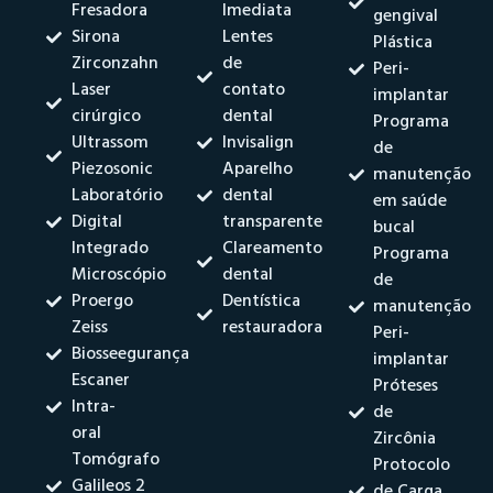
Fresadora
Imediata
gengival
Sirona
Lentes
Plástica
Zirconzahn
de
Peri-
Laser
contato
implantar
cirúrgico
dental
Programa
Ultrassom
Invisalign
de
Piezosonic
Aparelho
manutenção
Laboratório
dental
em saúde
Digital
transparente
bucal
Integrado
Clareamento
Programa
Microscópio
dental
de
Proergo
Dentística
manutenção
Zeiss
restauradora
Peri-
Biosseegurança
implantar
Escaner
Próteses
Intra-
de
oral
Zircônia
Tomógrafo
Protocolo
Galileos 2
de Carga