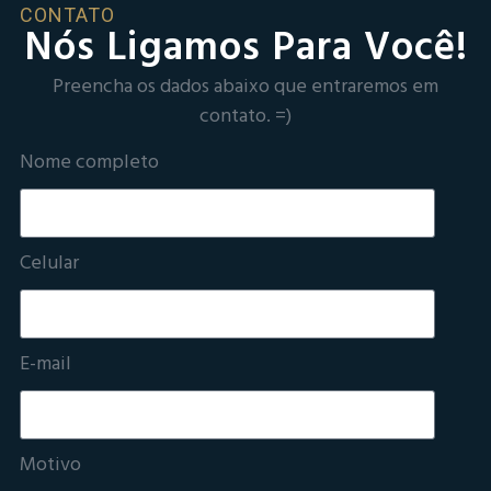
CONTATO
Nós Ligamos Para Você!
Preencha os dados abaixo que entraremos em
contato. =)
Nome completo
Celular
E-mail
Motivo