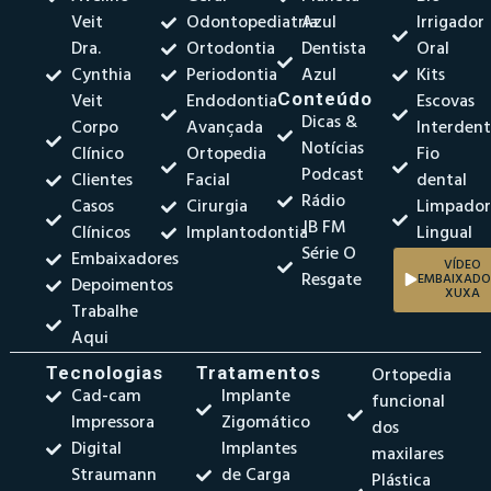
Veit
Odontopediatria
Azul
Irrigador
Dra.
Ortodontia
Dentista
Oral
Cynthia
Periodontia
Azul
Kits
Veit
Endodontia
Conteúdo
Escovas
Dicas &
Corpo
Avançada
Interdent
Notícias
Clínico
Ortopedia
Fio
Podcast
Clientes
Facial
dental
Rádio
Casos
Cirurgia
Limpado
JB FM
Clínicos
Implantodontia
Lingual
Série O
Embaixadores
VÍDEO
Resgate
EMBAIXADO
Depoimentos
XUXA
Trabalhe
Aqui
Tecnologias
Tratamentos
Ortopedia
Cad-cam
Implante
funcional
Impressora
Zigomático
dos
Digital
Implantes
maxilares
Straumann
de Carga
Plástica